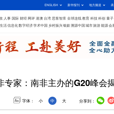
ENGLISH
新华报刊
地方频道
承
政
人事
国际
财经
网评
港澳
台湾
思客智库
全球连线
教育
科技
科创
量子
生活
信息化
数字经济
学术中国
乡村振兴
银龄
溯源中国
城市
旅游
能源
会
非专家：南非主办的G20峰会
字体：
小
中
大
分享到：