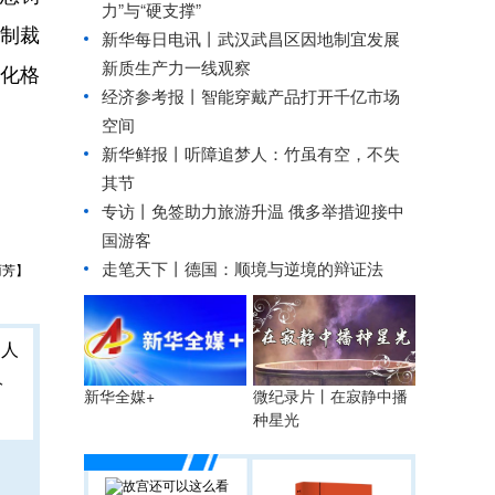
力”与“硬支撑”
制裁
新华每日电讯丨
武汉武昌区因地制宜发展
新质生产力一线观察
化格
经济参考报丨
智能穿戴产品打开千亿市场
空间
新华鲜报丨听障追梦人：竹虽有空，不失
其节
专访丨免签助力旅游升温 俄多举措迎接中
国游客
走笔天下丨
德国：顺境与逆境的辩证法
丽芳】
人
微纪录片丨在寂静中播
新华全媒+
种星光