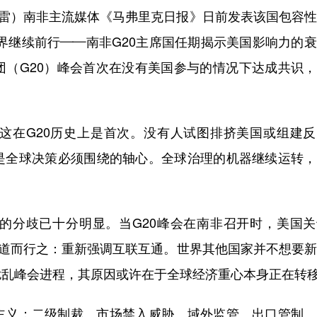
雷）南非主流媒体《马弗里克日报》日前发表该国包容性
界继续前行——南非G20主席国任期揭示美国影响力的
团（G20）峰会首次在没有美国参与的情况下达成共识
在G20历史上是首次。没有人试图排挤美国或组建反
是全球决策必须围绕的轴心。全球治理的机器继续运转，
分歧已十分明显。当G20峰会在南非召开时，美国关
其道而行之：重新强调互联互通。世界其他国家并不想要
扰乱峰会进程，其原因或许在于全球经济重心本身正在转
义：二级制裁、市场禁入威胁、域外监管、出口管制、