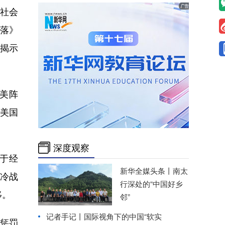
社会
衰落》
，揭示
美阵
美国
深度观察
于经
新华全媒头条丨
南太
新冷战
行深处的“中国好乡
移。
邻”
记者手记丨国际视角下的中国“软实
惩罚