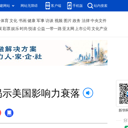
建网站
网站无障碍
客户端
手机版
站内搜索
体育
文化
书画
健康
军事
访谈
视频
图片
政务
法律
中央文件
展
彩票
娱乐
时尚
悦读
公益
一带一路
亚太网
上市公司
文化产业
揭示美国影响力衰落