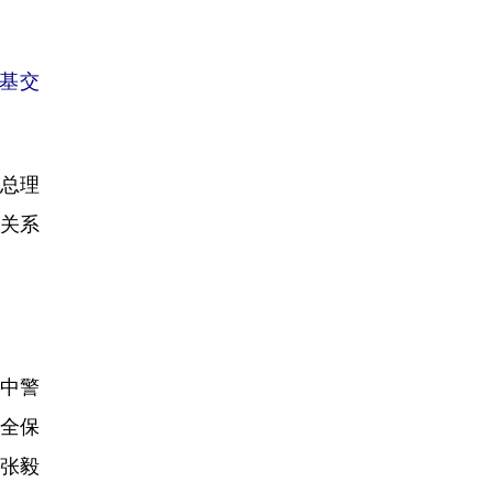
斯基交
总理
关系
中警
安全保
、张毅