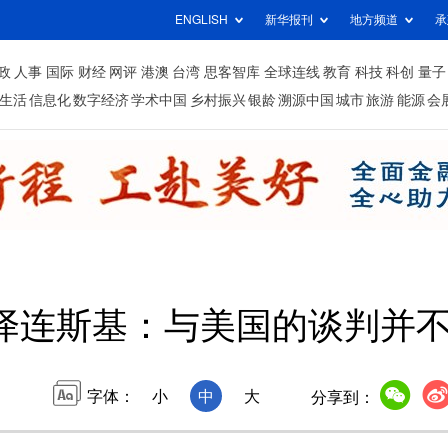
ENGLISH
新华报刊
地方频道
承
政
人事
国际
财经
网评
港澳
台湾
思客智库
全球连线
教育
科技
科创
量子
生活
信息化
数字经济
学术中国
乡村振兴
银龄
溯源中国
城市
旅游
能源
会
泽连斯基：与美国的谈判并
字体：
小
中
大
分享到：