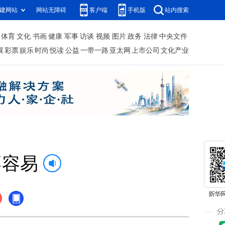
建网站
网站无障碍
客户端
手机版
站内搜索
体育
文化
书画
健康
军事
访谈
视频
图片
政务
法律
中央文件
展
彩票
娱乐
时尚
悦读
公益
一带一路
亚太网
上市公司
文化产业
不容易