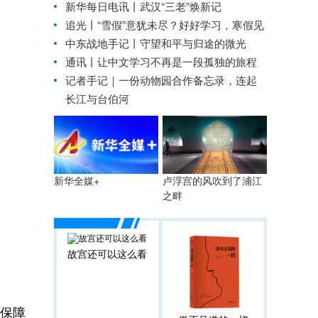
新华每日电讯丨
武汉“三老”焕新记
追光丨
“雪假”意犹未尽？好好学习，寒假见
中东战地手记丨守望和平与归途的微光
通讯丨让中文学习不再是一段孤独的旅程
记者手记｜一份动物园合作备忘录，连起
长江与台伯河
卢浮宫的风吹到了浦江
新华全媒+
之畔
故宫还可以这么看
保障