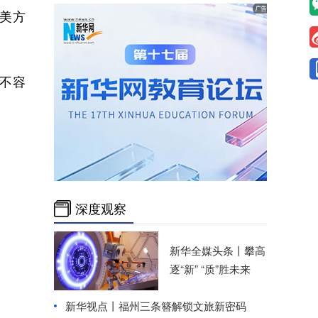
美方
不容
深度观察
新华全媒头条丨
攀高
逐“新” “质”胜未来
新华视点丨
福州三条簪解锁文旅新密码