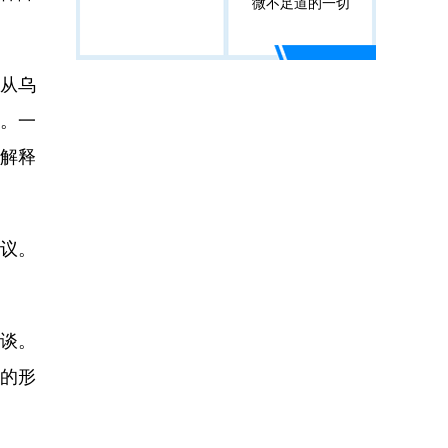
微不足道的一切
从乌
。一
解释
议。
谈。
的形