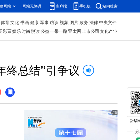
建网站
网站无障碍
客户端
手机版
站内搜索
体育
文化
书画
健康
军事
访谈
视频
图片
政务
法律
中央文件
展
彩票
娱乐
时尚
悦读
公益
一带一路
亚太网
上市公司
文化产业
年终总结”引争议