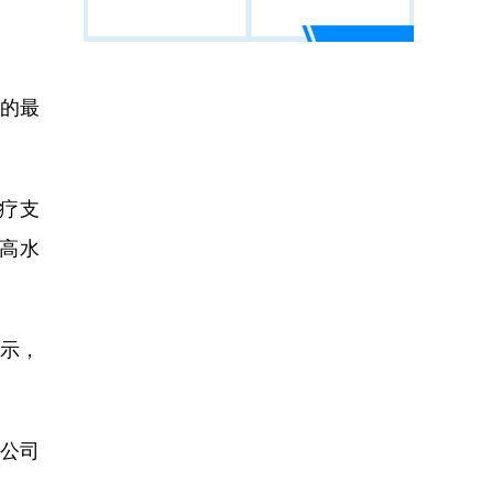
录的最
疗支
高水
示，
播公司