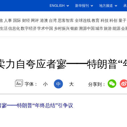
ENGLISH
新华报刊
地方频道
承
政
人事
国际
财经
网评
港澳
台湾
思客智库
全球连线
教育
科技
科创
量子
生活
信息化
数字经济
学术中国
乡村振兴
银龄
溯源中国
城市
旅游
能源
会
卖力自夸应者寥——特朗普“
字体：
小
中
大
分享到：
寥——特朗普“年终总结”引争议