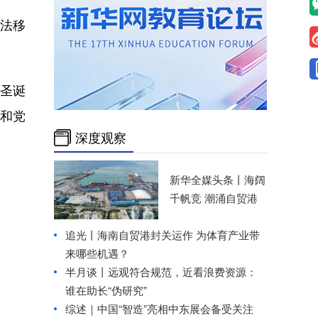
非法移
圣诞
和党
深度观察
新华全媒头条丨
海阔
千帆竞 潮涌自贸港
追光丨
海南自贸港封关运作 为体育产业带
来哪些机遇？
半月谈丨远观符合规范，近看浪费资源：
谁在助长“伪研究”
综述｜中国“智造”亮相中东展会备受关注