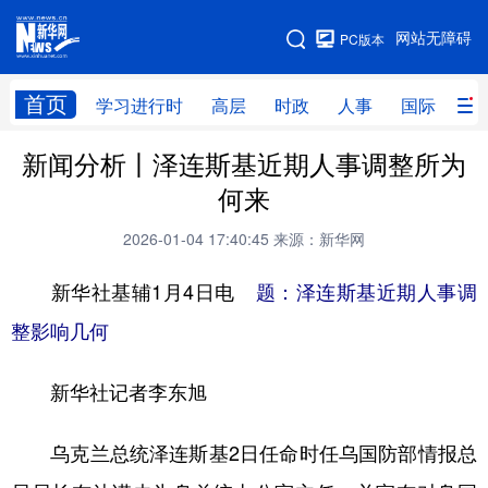
手机版
网站无障碍
PC版本
网站地图
首页
学习进行时
高层
时政
人事
国际
财
新闻分析丨泽连斯基近期人事调整所为
学习进行时
高层
时政
人事
何来
国际
财经
网评
港澳
2026-01-04 17:40:45
来源：新华网
台湾
思客智库
全球连线
教育
新华社基辅1月4日电
题：泽连斯基近期人事调
科技
科创
量子
体育
整影响几何
文化
书画
健康
军事
新华社记者李东旭
访谈
视频
图片
政务
法律
中央文件
金融
汽车
乌克兰总统泽连斯基2日任命时任乌国防部情报总
食品
人居
信息化
数字经济