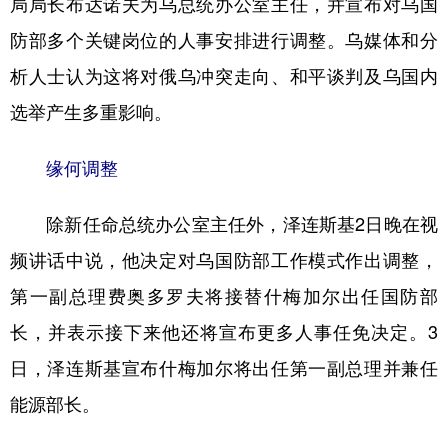
局局长布达诺夫为乌总统办公室主任，并宣布对乌国
防部多个关键岗位的人事安排进行调整。乌媒体和分
学术中国
乡村振兴
银龄
溯源中国
析人士认为这将对俄乌冲突走向、和平谈判及乌国内
城市
旅游
能源
会展
选举产生多重影响。
彩票
娱乐
时尚
悦读
公益
一带一路
亚太网
上市公司
缘何调整
文化产业
除新任命总统办公室主任外，泽连斯基2日晚在视
频讲话中说，他决定对乌国防部工作模式作出调整，
地方频道
第一副总理费奥多罗夫将接替什梅加尔出任国防部
北京
天津
河北
山西
长，并表示接下来他还将宣布更多人事任免决定。3
日，泽连斯基宣布什梅加尔将出任第一副总理并兼任
辽宁
吉林
上海
江苏
能源部长。
浙江
安徽
福建
江西