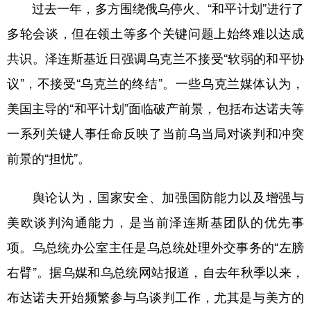
山东
河南
湖北
湖南
过去一年，多方围绕俄乌停火、“和平计划”进行了
多轮会谈，但在领土等多个关键问题上始终难以达成
广东
广西
海南
重庆
共识。泽连斯基近日强调乌克兰不接受“软弱的和平协
四川
贵州
云南
西藏
议”，不接受“乌克兰的终结”。一些乌克兰媒体认为，
陕西
甘肃
青海
宁夏
美国主导的“和平计划”面临破产前景，包括布达诺夫等
新疆
内蒙古
黑龙江
一系列关键人事任命反映了当前乌当局对谈判和冲突
前景的“担忧”。
多语种频道
舆论认为，国家安全、加强国防能力以及增强与
English
Español
Français
عربى
美欧谈判沟通能力，是当前泽连斯基团队的优先事
Русский язык
日本語
한국어
项。乌总统办公室主任是乌总统处理外交事务的“左膀
Deutsch
Português
右臂”。据乌媒和乌总统网站报道，自去年秋季以来，
布达诺夫开始频繁参与乌谈判工作，尤其是与美方的