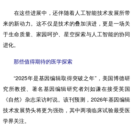
山东
河南
湖北
湖南
在这些进展中，还伴随着人工智能技术发展所带
广东
广西
海南
重庆
来的新动力。这不仅是技术的叠加演进，更是一场关
四川
贵州
云南
西藏
于生命质量、家园呵护、星空探索与人工智能的协同
陕西
甘肃
青海
宁夏
进化。
新疆
内蒙古
黑龙江
那些值得期待的医学探索
多语种频道
“2025年是基因编辑取得突破之年”，美国博德研
English
Español
Français
عربى
究所教授、著名基因编辑研究者刘如谦在接受英国
Русский язык
日本語
한국어
《自然》杂志采访时说。该刊预测，2026年基因编辑
技术发展势头将更为强劲，其中两项临床试验最受医
Deutsch
Português
学界关注。