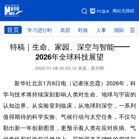
手机版
网站无障碍
PC版本
网站地图
首页
学习进行时
高层
时政
人事
国际
财
特稿｜生命、家园、深空与智能——
学习进行时
高层
时政
人事
2026年全球科技展望
国际
财经
网评
港澳
2026-01-08 20:03:12
来源：新华网
台湾
思客智库
全球连线
教育
新华社北京1月8日电（记者张忠霞）2026年，科
科技
科创
量子
体育
学与技术将持续深刻影响人类对生命、地球与宇宙的
文化
书画
健康
军事
认知边界。从实验室到临床，从地球到深空，一系列
访谈
视频
图片
政务
值得期待的科学实验、气候行动与太空任务，不仅勾
法律
中央文件
金融
汽车
勒出新一年创新图景，更预示着人类在应对疾病、气
食品
人居
信息化
数字经济