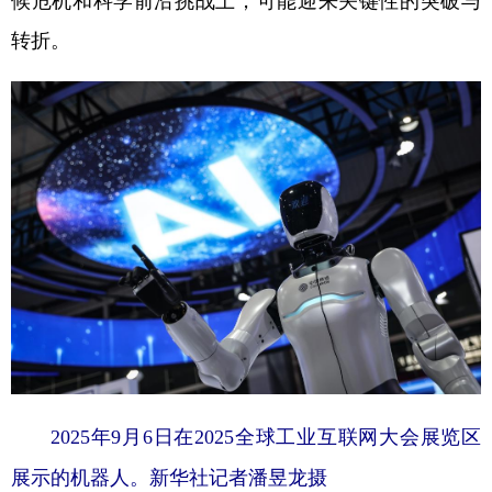
候危机和科学前沿挑战上，可能迎来关键性的突破与
转折。
学术中国
乡村振兴
银龄
溯源中国
城市
旅游
能源
会展
彩票
娱乐
时尚
悦读
公益
一带一路
亚太网
上市公司
文化产业
地方频道
北京
天津
河北
山西
辽宁
吉林
上海
江苏
2025年9月6日在2025全球工业互联网大会展览区
浙江
安徽
福建
江西
展示的机器人。新华社记者潘昱龙摄