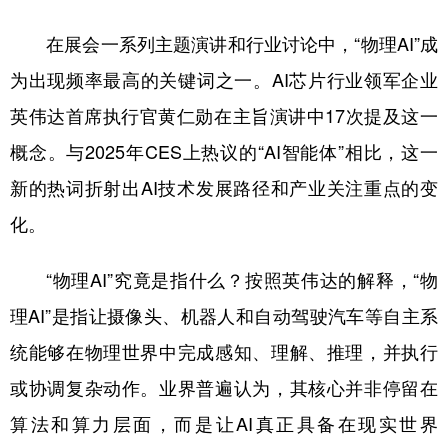
山东
河南
湖北
湖南
在展会一系列主题演讲和行业讨论中，“物理AI”成
广东
广西
海南
重庆
为出现频率最高的关键词之一。AI芯片行业领军企业
四川
贵州
云南
西藏
英伟达首席执行官黄仁勋在主旨演讲中17次提及这一
陕西
甘肃
青海
宁夏
概念。与2025年CES上热议的“AI智能体”相比，这一
新疆
内蒙古
黑龙江
新的热词折射出AI技术发展路径和产业关注重点的变
化。
多语种频道
“物理AI”究竟是指什么？按照英伟达的解释，“物
English
Español
Français
عربى
理AI”是指让摄像头、机器人和自动驾驶汽车等自主系
Русский язык
日本語
한국어
统能够在物理世界中完成感知、理解、推理，并执行
Deutsch
Português
或协调复杂动作。业界普遍认为，其核心并非停留在
算法和算力层面，而是让AI真正具备在现实世界