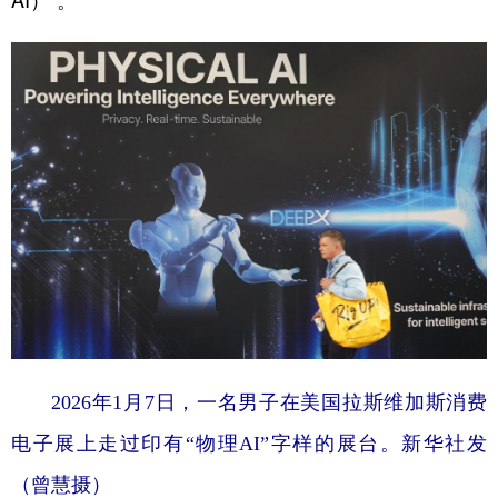
AI）”。
学术中国
乡村振兴
银龄
溯源中国
城市
旅游
能源
会展
彩票
娱乐
时尚
悦读
公益
一带一路
亚太网
上市公司
文化产业
地方频道
北京
天津
河北
山西
2026年1月7日，一名男子在美国拉斯维加斯消费
辽宁
吉林
上海
江苏
电子展上走过印有“物理AI”字样的展台。新华社发
浙江
安徽
福建
江西
（曾慧摄）