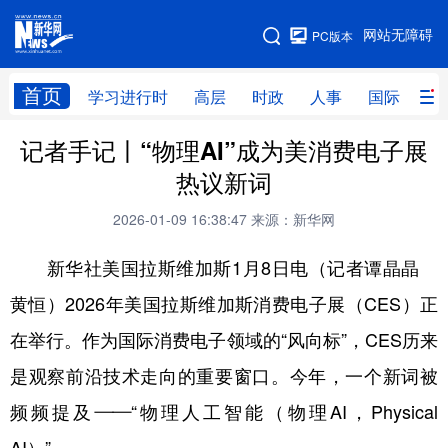
手机版
网站无障碍
PC版本
网站地图
首页
学习进行时
高层
时政
人事
国际
财
记者手记丨“物理AI”成为美消费电子展
学习进行时
高层
时政
人事
热议新词
国际
财经
网评
港澳
2026-01-09 16:38:47
来源：新华网
台湾
思客智库
全球连线
教育
新华社美国拉斯维加斯1月8日电（记者谭晶晶
科技
科创
量子
体育
黄恒）2026年美国拉斯维加斯消费电子展（CES）正
文化
书画
健康
军事
在举行。作为国际消费电子领域的“风向标”，CES历来
访谈
视频
图片
政务
是观察前沿技术走向的重要窗口。今年，一个新词被
法律
中央文件
金融
汽车
频频提及——“物理人工智能（物理AI，Physical
食品
人居
信息化
数字经济