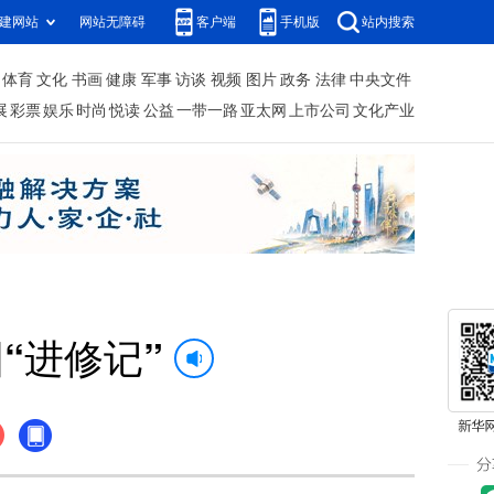
建网站
网站无障碍
客户端
手机版
站内搜索
体育
文化
书画
健康
军事
访谈
视频
图片
政务
法律
中央文件
展
彩票
娱乐
时尚
悦读
公益
一带一路
亚太网
上市公司
文化产业
“进修记”