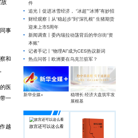
室故
件
追光丨
促进冰雪经济， “冰超”“冰博”有妙招
财经观察丨
从“稳起步”到“深扎根” 生猪期货
迎来上市5周年
同事
新闻调查丨委内瑞拉动荡背后的华尔街“资
本账”
记者手记丨“物理AI”成为CES热议新词
察和
热点问答丨欧洲要在乌克兰驻军？
。
的医
稳增长·经济大盘筑牢发
新华全媒+
一带一
展根基
作越
故宫还可以这么看