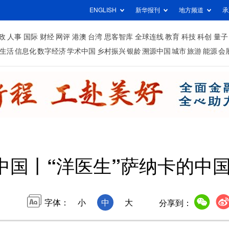
ENGLISH
新华报刊
地方频道
承
政
人事
国际
财经
网评
港澳
台湾
思客智库
全球连线
教育
科技
科创
量子
生活
信息化
数字经济
学术中国
乡村振兴
银龄
溯源中国
城市
旅游
能源
会
中国丨“洋医生”萨纳卡的中国
字体：
小
中
大
分享到：