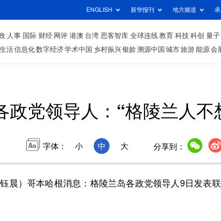
ENGLISH
新华报刊
地方频道
承
政
人事
国际
财经
网评
港澳
台湾
思客智库
全球连线
教育
科技
科创
量子
生活
信息化
数字经济
学术中国
乡村振兴
银龄
溯源中国
城市
旅游
能源
会
各政党领导人：“格陵兰人不
字体：
小
中
大
分享到：
钰晨）哥本哈根消息：格陵兰岛各政党领导人9日发表联