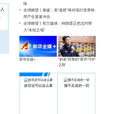
味
全球瞭望丨泰媒：美“退群”将对现行世界秩
人
序产生显著冲击
全球瞭望丨荷兰媒体：特朗普正把北约带
入“未知之域”
“奶爸”民警的“青羽”守护
新华全媒+
之路
故宫还可以这么看
微不足道的一切