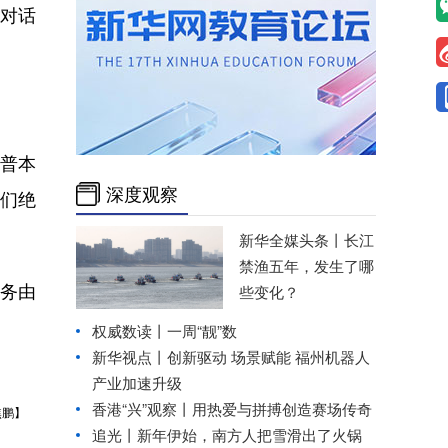
对话
普本
深度观察
我们绝
新华全媒头条丨
长江
禁渔五年，发生了哪
务由
些变化？
权威数读丨一周“靓”数
新华视点丨
创新驱动 场景赋能 福州机器人
产业加速升级
香港“兴”观察丨用热爱与拼搏创造赛场传奇
焦鹏】
追光丨
新年伊始，南方人把雪滑出了火锅