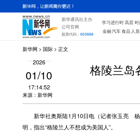
新华通讯社主办
学习进行时
高层
时
公司官网
金融
汽车
食品
人居
股票代码：
603888
新华网
>
国际
> 正文
2026
格陵兰岛
01/10
17:14:52
来源：新华网
新华社奥斯陆1月10日电（记者张玉亮 杨
明，指出“格陵兰人不想成为美国人”。