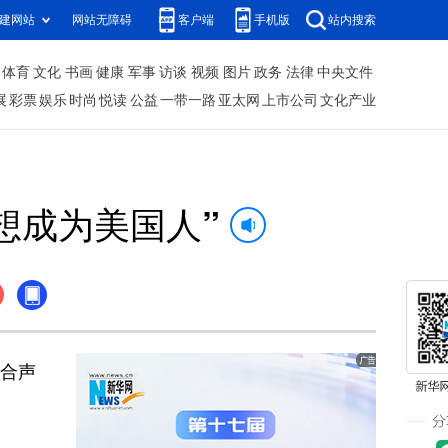
建网站
网站无障碍
客户端
手机版
站内搜索
体育
文化
书画
健康
军事
访谈
视频
图片
政务
法律
中央文件
展
彩票
娱乐
时尚
悦读
公益
一带一路
亚太网
上市公司
文化产业
想成为美国人”
合声