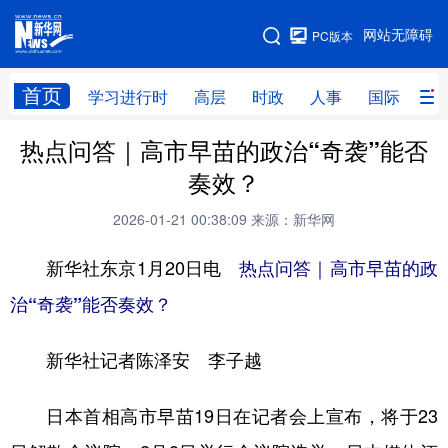
手机版
网站无障碍
PC版本
网站地图
首页
学习进行时
高层
时政
人事
国际
财
热点问答｜高市早苗的政治“奇袭”能否
学习进行时
高层
时政
人事
奏效？
国际
财经
网评
港澳
2026-01-21 00:38:09
来源：新华网
台湾
思客智库
全球连线
教育
新华社东京1月20日电
热点问答｜高市早苗的政
科技
科创
量子
体育
治“奇袭”能否奏效？
文化
书画
健康
军事
新华社记者陈泽安 李子越
访谈
视频
图片
政务
法律
中央文件
金融
汽车
日本首相高市早苗19日在记者会上宣布，将于23
食品
人居
信息化
数字经济