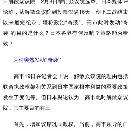
日解散众议院，2月8日举行众议院选举。日本媒体评
论称，从解散众议院到投票仅隔16天，创下二战结束
学术中国
乡村振兴
银龄
溯源中国
以来最短纪录，堪称政治“奇袭”。高市此时发动“奇
城市
旅游
能源
会展
袭”的目的是什么？日本各界有何反响？策略能否奏
彩票
娱乐
时尚
悦读
效？
公益
一带一路
亚太网
上市公司
为何突然发动“奇袭”
文化产业
高市19日在记者会上说，解散众议院的理由包括
地方频道
联合执政框架和关系到日本国家根本利益的重要政策
北京
天津
河北
山西
发生了变化等。但日本舆论认为，高市此时解散众议
院，其主要目的有三。
辽宁
吉林
上海
江苏
浙江
安徽
福建
江西
首先，增加议席巩固政权。当前，高市领导的自