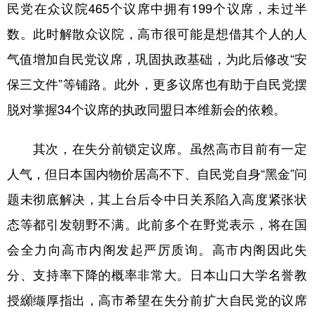
山东
河南
湖北
湖南
民党在众议院465个议席中拥有199个议席，未过半
数。此时解散众议院，高市很可能是想借其个人的人
广东
广西
海南
重庆
气值增加自民党议席，巩固执政基础，为此后修改“安
四川
贵州
云南
西藏
保三文件”等铺路。此外，更多议席也有助于自民党摆
陕西
甘肃
青海
宁夏
脱对掌握34个议席的执政同盟日本维新会的依赖。
新疆
内蒙古
黑龙江
其次，在失分前锁定议席。虽然高市目前有一定
多语种频道
人气，但日本国内物价居高不下、自民党自身“黑金”问
题未彻底解决，其上台后令中日关系陷入高度紧张状
English
Español
Français
عربى
态等都引发朝野不满。此前多个在野党表示，将在国
Русский язык
日本語
한국어
会全力向高市内阁发起严厉质询。高市内阁因此失
Deutsch
Português
分、支持率下降的概率非常大。日本山口大学名誉教
授纐缬厚指出，高市希望在失分前扩大自民党的议席