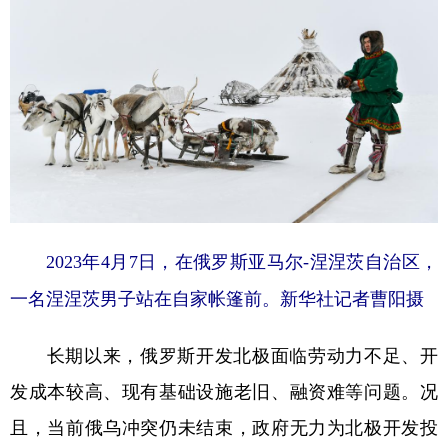
山东
河南
湖北
湖南
广东
广西
海南
重庆
四川
贵州
云南
西藏
陕西
甘肃
青海
宁夏
新疆
内蒙古
黑龙江
多语种频道
2023年4月7日，在俄罗斯亚马尔-涅涅茨自治区，
English
Español
Français
عربى
一名涅涅茨男子站在自家帐篷前。新华社记者曹阳摄
Русский язык
日本語
한국어
长期以来，俄罗斯开发北极面临劳动力不足、开
Deutsch
Português
发成本较高、现有基础设施老旧、融资难等问题。况
且，当前俄乌冲突仍未结束，政府无力为北极开发投