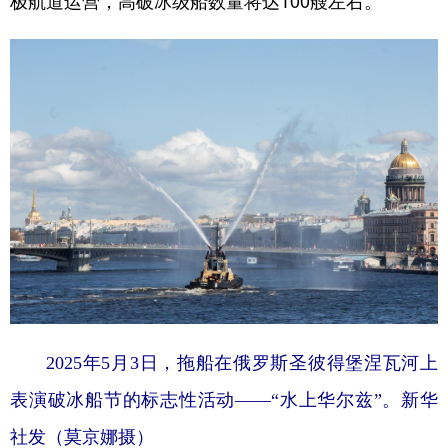
极航道运营，高破冰级船数量将达100艘左右。
2025年5月3日，拖船在俄罗斯圣彼得堡涅瓦河上
表演破冰船节的标志性活动——“水上华尔兹”。新华
社发（莫京娜摄）