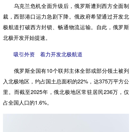
乌克兰危机全面升级后，俄罗斯遭到西方全面制
学术中国
乡村振兴
银龄
溯源中国
裁，西部港口运力急剧下降。俄政府希望通过开发北
城市
旅游
能源
会展
极航道打破西方封锁、畅通物流运输。自此，俄罗斯
彩票
娱乐
时尚
悦读
北极开发开始提速。
公益
一带一路
亚太网
上市公司
吸引外资 着力开发北极航道
文化产业
俄罗斯全国有10个联邦主体全部或部分领土被列
入北极地区，约占国土总面积的22%，达375万平方公
地方频道
里。而截至2025年，俄北极地区常驻居民236万，仅
北京
天津
河北
山西
占全国人口的1.6%。
辽宁
吉林
上海
江苏
浙江
安徽
福建
江西