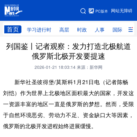
手机版
网站无障碍
PC版本
网站地图
首页
学习进行时
高层
时政
人事
国际
财
列国鉴丨记者观察：发力打造北极航道
学习进行时
高层
时政
人事
俄罗斯北极开发要提速
国际
财经
网评
港澳
2026-01-21 18:03:14
来源：新华网
台湾
思客智库
全球连线
教育
新华社圣彼得堡/莫斯科1月21日电（记者陈畅
科技
科创
量子
体育
刘恺）作为世界上北极地区面积最大的国家，开发这
文化
书画
健康
军事
一资源丰富的地区一直是俄罗斯的梦想。然而，受限
访谈
视频
图片
政务
于自然环境恶劣、劳动力不足、资金缺口大等因素，
法律
中央文件
金融
汽车
俄罗斯的北极开发进程始终进展缓慢。
食品
人居
信息化
数字经济