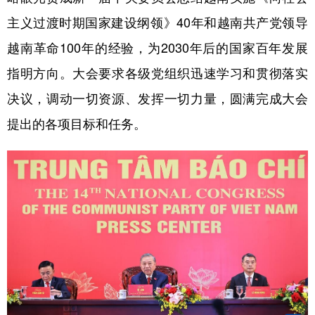
山东
河南
湖北
湖南
主义过渡时期国家建设纲领》40年和越南共产党领导
广东
广西
海南
重庆
越南革命100年的经验，为2030年后的国家百年发展
四川
贵州
云南
西藏
指明方向。大会要求各级党组织迅速学习和贯彻落实
陕西
甘肃
青海
宁夏
决议，调动一切资源、发挥一切力量，圆满完成大会
新疆
内蒙古
黑龙江
提出的各项目标和任务。
多语种频道
English
Español
Français
عربى
Русский язык
日本語
한국어
Deutsch
Português