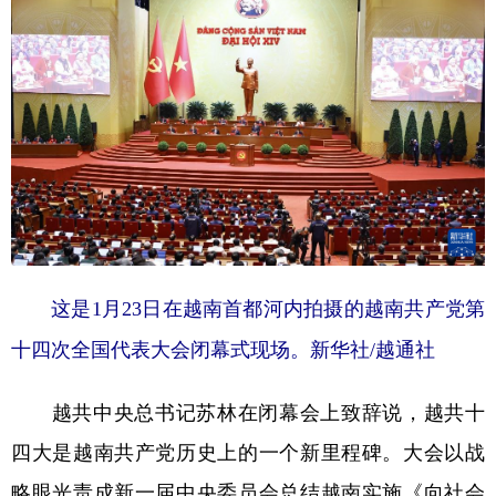
学术中国
乡村振兴
银龄
溯源中国
城市
旅游
能源
会展
彩票
娱乐
时尚
悦读
公益
一带一路
亚太网
上市公司
文化产业
这是1月23日在越南首都河内拍摄的越南共产党第
地方频道
十四次全国代表大会闭幕式现场。新华社/越通社
北京
天津
河北
山西
辽宁
吉林
上海
江苏
越共中央总书记苏林在闭幕会上致辞说，越共十
四大是越南共产党历史上的一个新里程碑。大会以战
浙江
安徽
福建
江西
略眼光责成新一届中央委员会总结越南实施《向社会