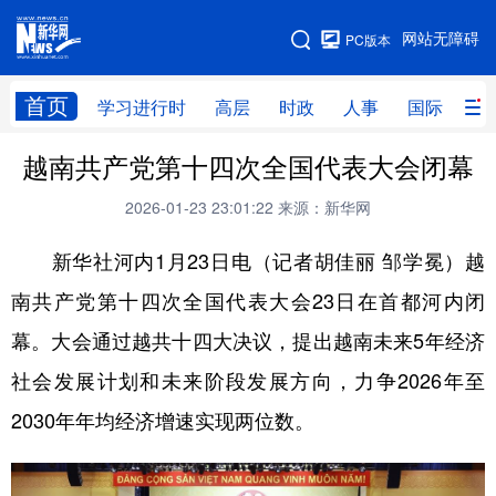
手机版
网站无障碍
PC版本
网站地图
首页
学习进行时
高层
时政
人事
国际
财
越南共产党第十四次全国代表大会闭幕
学习进行时
高层
时政
人事
2026-01-23 23:01:22
来源：新华网
国际
财经
网评
港澳
新华社河内1月23日电（记者胡佳丽 邹学冕）越
台湾
思客智库
全球连线
教育
南共产党第十四次全国代表大会23日在首都河内闭
科技
科创
量子
体育
幕。大会通过越共十四大决议，提出越南未来5年经济
文化
书画
健康
军事
社会发展计划和未来阶段发展方向，力争2026年至
访谈
视频
图片
政务
2030年年均经济增速实现两位数。
法律
中央文件
金融
汽车
食品
人居
信息化
数字经济