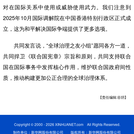
山东
河南
湖北
湖南
对在国际关系中使用或威胁使用武力。我们注意到
广东
广西
海南
重庆
2025年10月国际调解院在中国香港特别行政区正式成
四川
贵州
云南
西藏
立，这为和平解决国际争端提供了更多选项。
陕西
甘肃
青海
宁夏
共同发言说，“全球治理之友小组”愿同各方一道，
新疆
内蒙古
黑龙江
共同捍卫《联合国宪章》宗旨和原则，共同支持联合
国在国际事务中发挥核心作用，维护联合国政府间性
多语种频道
质，推动构建更加公正合理的全球治理体系。
English
Español
Français
عربى
【责任编辑:谷玥】
Русский язык
日本語
한국어
Deutsch
Português
Copyright © 2000 - 2026 XINHUANET.com All Rights Reserved.
制作单位：新华网股份有限公司 版权所有：新华网股份有限公司