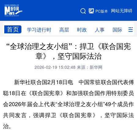
手机版
网站无障碍
PC版本
网站地图
首页
学习进行时
高层
时政
人事
国际
财
“全球治理之友小组”：捍卫《联合国宪
学习进行时
高层
时政
人事
章》，坚守国际法治
国际
财经
网评
港澳
2026-02-19 15:02:48
来源：新华网
台湾
思客智库
全球连线
教育
新华社联合国2月18日电 中国常驻联合国代表傅
科技
科创
量子
体育
聪18日在《联合国宪章》和加强联合国作用特别委员
文化
书画
健康
军事
会2026年届会上代表“全球治理之友小组”49个成员作
访谈
视频
图片
政务
共同发言，强调捍卫《联合国宪章》，坚守国际法
法律
中央文件
金融
汽车
治。
食品
人居
信息化
数字经济