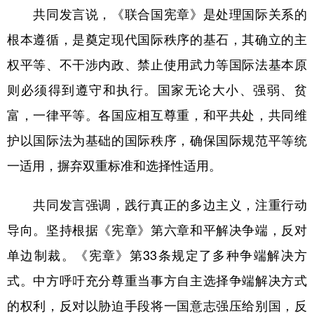
共同发言说，《联合国宪章》是处理国际关系的
学术中国
乡村振兴
银龄
溯源中国
根本遵循，是奠定现代国际秩序的基石，其确立的主
城市
旅游
能源
会展
权平等、不干涉内政、禁止使用武力等国际法基本原
彩票
娱乐
时尚
悦读
则必须得到遵守和执行。国家无论大小、强弱、贫
富，一律平等。各国应相互尊重，和平共处，共同维
公益
一带一路
亚太网
上市公司
护以国际法为基础的国际秩序，确保国际规范平等统
文化产业
一适用，摒弃双重标准和选择性适用。
地方频道
共同发言强调，践行真正的多边主义，注重行动
导向。坚持根据《宪章》第六章和平解决争端，反对
北京
天津
河北
山西
单边制裁。《宪章》第33条规定了多种争端解决方
辽宁
吉林
上海
江苏
式。中方呼吁充分尊重当事方自主选择争端解决方式
浙江
安徽
福建
江西
的权利，反对以胁迫手段将一国意志强压给别国，反