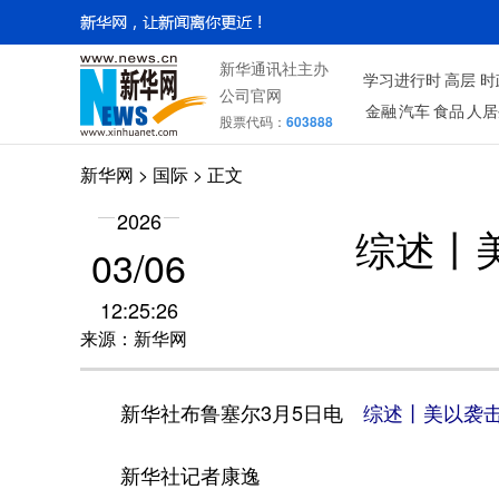
新华通讯社主办
学习进行时
高层
时
公司官网
金融
汽车
食品
人居
股票代码：
603888
新华网
>
国际
> 正文
2026
综述丨
03/06
12:25:26
来源：新华网
新华社布鲁塞尔3月5日电
综述丨美以袭击
新华社记者康逸