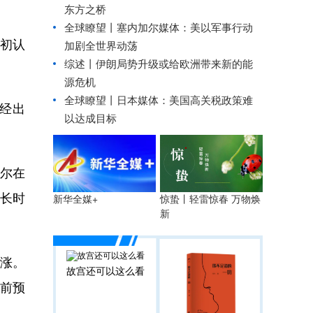
东方之桥
全球瞭望丨塞内加尔媒体：美以军事行动
最初认
加剧全世界动荡
综述丨伊朗局势升级或给欧洲带来新的能
源危机
全球瞭望丨日本媒体：美国高关税政策难
经出
以达成目标
尔在
长时
惊蛰丨轻雷惊春 万物焕
新华全媒+
新
涨。
故宫还可以这么看
目前预