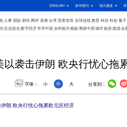
ENGLISH
新华报刊
地方频道
承
政
人事
国际
财经
网评
港澳
台湾
思客智库
全球连线
教育
科技
科创
量子
生活
信息化
数字经济
学术中国
乡村振兴
银龄
溯源中国
城市
旅游
能源
会
美以袭击伊朗 欧央行忧心拖
字体：
小
中
大
分享到：
伊朗 欧央行忧心拖累欧元区经济