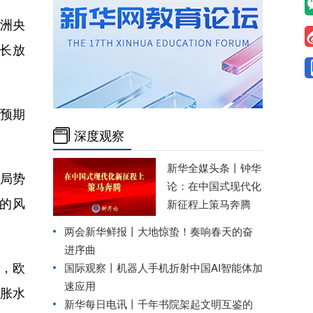
洲央
长放
预期
深度观察
新华全媒头条丨
钟华
局势
论：在中国式现代化
的风
新征程上策马奔腾
两会新华鲜报丨大地惊蛰！奏响春天的奋
进序曲
，欧
国际观察丨
机器人手机折射中国AI智能体加
速应用
胀水
新华每日电讯丨
千年书院架起文明互鉴的