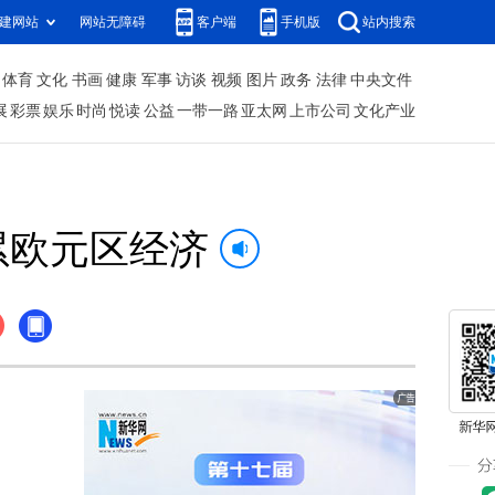
建网站
网站无障碍
客户端
手机版
站内搜索
体育
文化
书画
健康
军事
访谈
视频
图片
政务
法律
中央文件
展
彩票
娱乐
时尚
悦读
公益
一带一路
亚太网
上市公司
文化产业
累欧元区经济