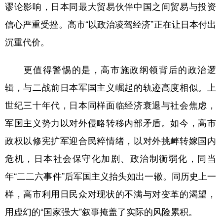
谬论影响，日本同最大贸易伙伴中国之间贸易与投资
信心严重受挫。高市“以政治凌驾经济”正在让日本付出
沉重代价。
更值得警惕的是，高市施政纲领背后的政治逻
辑，与二战前日本军国主义崛起的轨迹高度相似。上
世纪三十年代，日本同样面临经济衰退与社会焦虑，
军国主义势力以对外侵略转移内部矛盾。如今，高市
政权以修宪扩军迎合民粹情绪，以对外挑衅转嫁国内
危机，日本社会保守化加剧、政治制衡弱化，同当
年“二二六事件”后军国主义抬头如出一辙。同历史上一
样，高市利用日民众对现状的不满与对变革的渴望，
用虚幻的“国家强大”叙事掩盖了实际的风险累积。