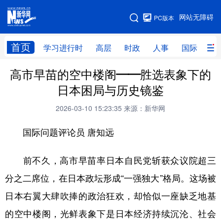
手机版
网站无障碍
PC版本
网站地图
首页
学习进行时
高层
时政
人事
国际
财
高市早苗的空中楼阁——胜选表象下的
学习进行时
高层
时政
人事
日本困局与历史镜鉴
国际
财经
网评
港澳
2026-03-10 15:23:35
来源：新华网
台湾
思客智库
全球连线
教育
国际问题评论员 唐知远
科技
科创
量子
体育
文化
书画
健康
军事
前不久，高市早苗率日本自民党斩获众议院超三
分之二席位，在日本政坛形成“一强独大”格局。这场被
访谈
视频
图片
政务
日本右翼大肆吹捧的政治狂欢，却恰似一座缺乏地基
法律
中央文件
金融
汽车
的空中楼阁，光鲜表象下是日本经济持续沉沦、社会
食品
人居
信息化
数字经济