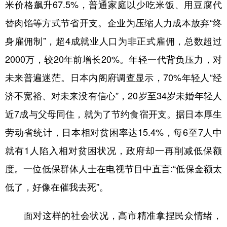
山东
河南
湖北
湖南
米价格飙升67.5%，普通家庭以少吃米饭、用豆腐代
替肉馅等方式节省开支。企业为压缩人力成本放弃“终
广东
广西
海南
重庆
身雇佣制”，超4成就业人口为非正式雇佣，总数超过
四川
贵州
云南
西藏
2000万，较20年前增长20%。年轻一代背负压力，对
陕西
甘肃
青海
宁夏
未来普遍迷茫。日本内阁府调查显示，70%年轻人“经
新疆
内蒙古
黑龙江
济不宽裕、对未来没有信心”，20岁至34岁未婚年轻人
近7成与父母同住，就为了节约食宿开支。据日本厚生
多语种频道
劳动省统计，日本相对贫困率达15.4%，每6至7人中
English
Español
Français
عربى
就有1人陷入相对贫困状况，政府却一再削减低保额
度。一位低保群体人士在电视节目中直言:“低保金额太
Русский язык
日本語
한국어
低了，好像在催我去死”。
Deutsch
Português
面对这样的社会状况，高市精准拿捏民众情绪，