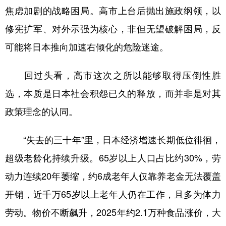
焦虑加剧的战略困局。高市上台后抛出施政纲领，以
学术中国
乡村振兴
银龄
溯源中国
修宪扩军、对外示强为核心，非但无望破解困局，反
城市
旅游
能源
会展
可能将日本推向加速右倾化的危险迷途。
彩票
娱乐
时尚
悦读
回过头看，高市这次之所以能够取得压倒性胜
公益
一带一路
亚太网
上市公司
选，本质是日本社会积怨已久的释放，而并非是对其
文化产业
政策理念的认同。
“失去的三十年”里，日本经济增速长期低位徘徊，
地方频道
超级老龄化持续升级。65岁以上人口占比约30%，劳
北京
天津
河北
山西
动力连续20年萎缩，约6成老年人仅靠养老金无法覆盖
辽宁
吉林
上海
江苏
开销，近千万65岁以上老年人仍在工作，且多为体力
浙江
安徽
福建
江西
劳动。物价不断飙升，2025年约2.1万种食品涨价，大