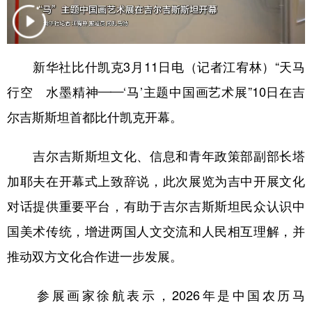
学术中国
乡村振兴
银龄
溯源中国
城市
旅游
能源
会展
新华社比什凯克3月11日电（记者江宥林）“天马
彩票
娱乐
时尚
悦读
行空 水墨精神——‘马’主题中国画艺术展”10日在吉
公益
一带一路
亚太网
上市公司
尔吉斯斯坦首都比什凯克开幕。
文化产业
吉尔吉斯斯坦文化、信息和青年政策部副部长塔
加耶夫在开幕式上致辞说，此次展览为吉中开展文化
地方频道
对话提供重要平台，有助于吉尔吉斯斯坦民众认识中
北京
天津
河北
山西
国美术传统，增进两国人文交流和人民相互理解，并
推动双方文化合作进一步发展。
辽宁
吉林
上海
江苏
浙江
安徽
福建
江西
参展画家徐航表示，2026年是中国农历马