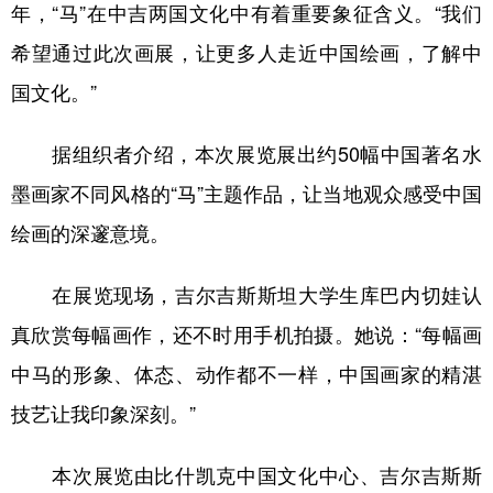
山东
河南
湖北
湖南
年，“马”在中吉两国文化中有着重要象征含义。“我们
希望通过此次画展，让更多人走近中国绘画，了解中
广东
广西
海南
重庆
国文化。”
四川
贵州
云南
西藏
陕西
甘肃
青海
宁夏
据组织者介绍，本次展览展出约50幅中国著名水
新疆
内蒙古
黑龙江
墨画家不同风格的“马”主题作品，让当地观众感受中国
绘画的深邃意境。
多语种频道
在展览现场，吉尔吉斯斯坦大学生库巴内切娃认
English
Español
Français
عربى
真欣赏每幅画作，还不时用手机拍摄。她说：“每幅画
Русский язык
日本語
한국어
中马的形象、体态、动作都不一样，中国画家的精湛
技艺让我印象深刻。”
Deutsch
Português
本次展览由比什凯克中国文化中心、吉尔吉斯斯