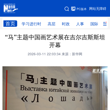
手机版
网站无障碍
PC版本
网站地图
首页
学习进行时
高层
时政
人事
国际
财
“马”主题中国画艺术展在吉尔吉斯斯坦
学习进行时
高层
时政
人事
开幕
国际
财经
网评
港澳
2026-03-11 22:03:34
来源：新华网
台湾
思客智库
全球连线
教育
科技
科创
量子
体育
文化
书画
健康
军事
访谈
视频
图片
政务
法律
中央文件
金融
汽车
食品
人居
信息化
数字经济