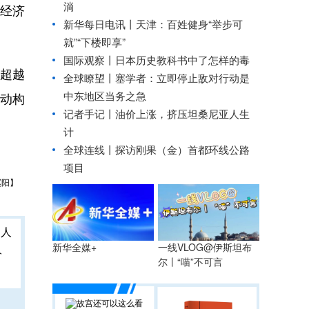
淌
经济
新华每日电讯丨
天津：百姓健身“举步可
就”“下楼即享”
国际观察丨
日本历史教科书中了怎样的毒
超越
全球瞭望丨塞学者：立即停止敌对行动是
中东地区当务之急
动构
记者手记丨油价上涨，挤压坦桑尼亚人生
计
全球连线丨
探访刚果（金）首都环线公路
项目
赵阳】
一线VLOG@伊斯坦布
新华全媒+
人
尔丨“喵”不可言