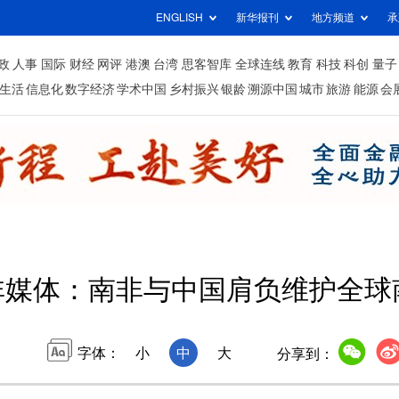
ENGLISH
新华报刊
地方频道
承
政
人事
国际
财经
网评
港澳
台湾
思客智库
全球连线
教育
科技
科创
量子
生活
信息化
数字经济
学术中国
乡村振兴
银龄
溯源中国
城市
旅游
能源
会
非媒体：南非与中国肩负维护全球
字体：
小
中
大
分享到：