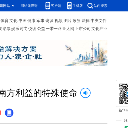
建网站
网站无障碍
客户端
手机版
站内搜索
体育
文化
书画
健康
军事
访谈
视频
图片
政务
法律
中央文件
展
彩票
娱乐
时尚
悦读
公益
一带一路
亚太网
上市公司
文化产业
南方利益的特殊使命