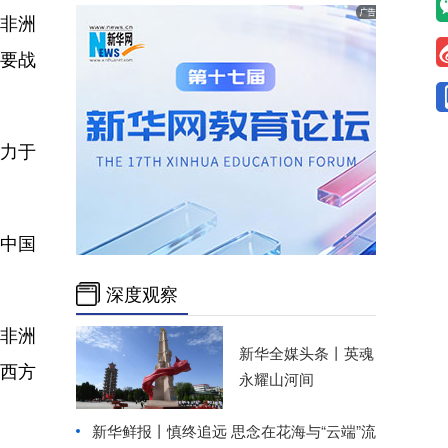
非洲
重要战
：
力于
中国
深度观察
非洲
新华全媒头条丨
英魂
西方
永耀山河间
新华鲜报丨慎终追远 思念在花海与“云端”流