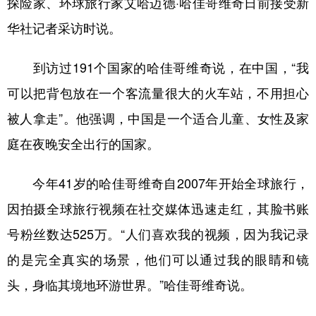
探险家、环球旅行家艾哈迈德·哈佳哥维奇日前接受新
华社记者采访时说。
学术中国
乡村振兴
银龄
溯源中国
城市
旅游
能源
会展
到访过191个国家的哈佳哥维奇说，在中国，“我
彩票
娱乐
时尚
悦读
可以把背包放在一个客流量很大的火车站，不用担心
公益
一带一路
亚太网
上市公司
被人拿走”。他强调，中国是一个适合儿童、女性及家
庭在夜晚安全出行的国家。
文化产业
今年41岁的哈佳哥维奇自2007年开始全球旅行，
地方频道
因拍摄全球旅行视频在社交媒体迅速走红，其脸书账
北京
天津
河北
山西
号粉丝数达525万。“人们喜欢我的视频，因为我记录
的是完全真实的场景，他们可以通过我的眼睛和镜
辽宁
吉林
上海
江苏
头，身临其境地环游世界。”哈佳哥维奇说。
浙江
安徽
福建
江西