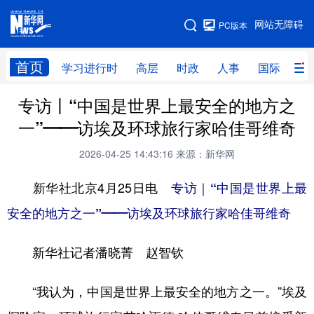
手机版
网站无障碍
PC版本
网站地图
首页
学习进行时
高层
时政
人事
国际
财
专访丨“中国是世界上最安全的地方之
学习进行时
高层
时政
人事
一”——访埃及环球旅行家哈佳哥维奇
国际
财经
网评
港澳
2026-04-25 14:43:16
来源：新华网
台湾
思客智库
全球连线
教育
新华社北京4月25日电
专访｜“中国是世界上最
科技
科创
量子
体育
安全的地方之一”——访埃及环球旅行家哈佳哥维奇
文化
书画
健康
军事
新华社记者潘晓菁 赵智钦
访谈
视频
图片
政务
法律
中央文件
金融
汽车
“我认为，中国是世界上最安全的地方之一。”埃及
食品
人居
信息化
数字经济