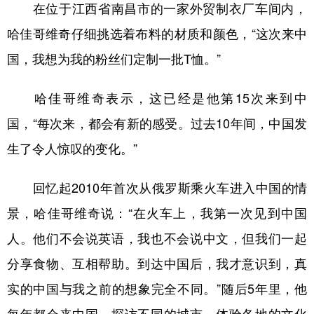
山东
河南
湖北
湖南
在位于江西省南昌市的一家外贸制衣厂车间内，
哈佳哥维奇仔细挑选着布料的材质和颜色，“这次来中
广东
广西
海南
重庆
国，我想为我的粉丝们定制一批T恤。”
四川
贵州
云南
西藏
陕西
甘肃
青海
宁夏
哈佳哥维奇表示，这已经是他第15次来到中
新疆
内蒙古
黑龙江
国，“每次来，都会有新的感受。过去10年间，中国发
生了令人惊叹的变化。”
多语种频道
回忆起2010年首次从俄罗斯乘火车进入中国的情
English
Español
Français
عربى
景，哈佳哥维奇说：“在火车上，我第一次见到中国
Русский язык
日本語
한국어
人。他们不会说英语，我也不会说中文，但我们一起
分享食物、互相帮助。到达中国后，我才意识到，真
Deutsch
Português
实的中国与我之前的想象完全不同。”随后5年里，他