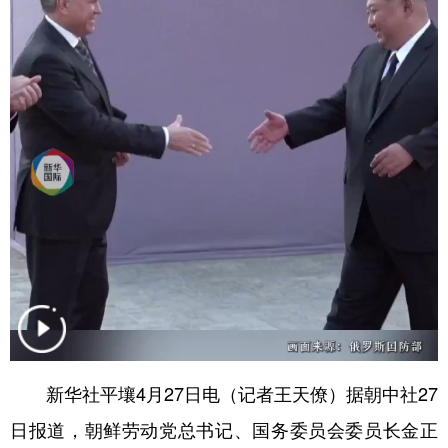
学术中国
乡村振兴
银龄
溯源中国
城市
旅游
能源
会展
彩票
娱乐
时尚
悦读
公益
一带一路
亚太网
上市公司
文化产业
地方频道
北京
天津
河北
山西
辽宁
吉林
上海
江苏
新华社平壤4月27日电（记者王天僚）据朝中社27
浙江
安徽
福建
江西
日报道，朝鲜劳动党总书记、国务委员会委员长金正