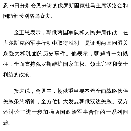
山东
河南
湖北
湖南
恩26日分别会见来访的俄罗斯国家杜马主席沃洛金和
广东
广西
海南
重庆
国防部长别洛乌索夫。
四川
贵州
云南
西藏
金正恩表示，朝俄两国军队和人民并肩作战，在
陕西
甘肃
青海
宁夏
库尔斯克的军事行动中取得胜利，是证明两国同盟关
新疆
内蒙古
黑龙江
系强大和巩固的历史事件。他表示，朝鲜将一如既
往，全面支持俄罗斯维护国家主权、领土完整和安全
多语种频道
利益的政策。
English
Español
Français
عربى
报道说，会见中，朝俄重申要本着全面战略伙伴
Русский язык
日本語
한국어
关系条约精神，全方位扩大发展朝俄双边关系。双方
Deutsch
Português
还讨论了进一步加强两国政治军事合作的一系列问
题。