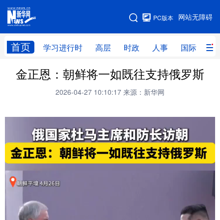
手机版
网站无障碍
PC版本
网站地图
首页
学习进行时
高层
时政
人事
国际
财
金正恩：朝鲜将一如既往支持俄罗斯
学习进行时
高层
时政
人事
2026-04-27 10:10:17
来源：新华网
国际
财经
网评
港澳
台湾
思客智库
全球连线
教育
科技
科创
量子
体育
文化
书画
健康
军事
访谈
视频
图片
政务
法律
中央文件
金融
汽车
食品
人居
信息化
数字经济