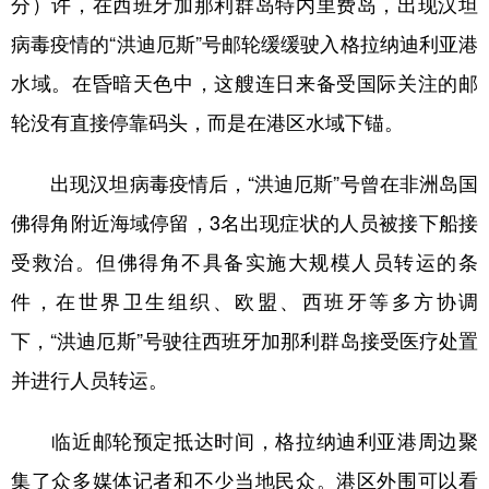
分）许，在西班牙加那利群岛特内里费岛，出现汉坦
病毒疫情的“洪迪厄斯”号邮轮缓缓驶入格拉纳迪利亚港
学术中国
乡村振兴
银龄
溯源中国
水域。在昏暗天色中，这艘连日来备受国际关注的邮
城市
旅游
能源
会展
轮没有直接停靠码头，而是在港区水域下锚。
彩票
娱乐
时尚
悦读
公益
一带一路
亚太网
上市公司
出现汉坦病毒疫情后，“洪迪厄斯”号曾在非洲岛国
佛得角附近海域停留，3名出现症状的人员被接下船接
文化产业
受救治。但佛得角不具备实施大规模人员转运的条
件，在世界卫生组织、欧盟、西班牙等多方协调
地方频道
下，“洪迪厄斯”号驶往西班牙加那利群岛接受医疗处置
北京
天津
河北
山西
并进行人员转运。
辽宁
吉林
上海
江苏
临近邮轮预定抵达时间，格拉纳迪利亚港周边聚
浙江
安徽
福建
江西
集了众多媒体记者和不少当地民众。港区外围可以看