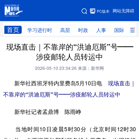
手机版
网站无障碍
PC版本
网站地图
首页
学习进行时
高层
时政
人事
国际
财
现场直击｜不靠岸的“洪迪厄斯”号——
学习进行时
高层
时政
人事
涉疫邮轮人员转运中
国际
财经
网评
港澳
2026-05-10 23:34:26
来源：新华网
台湾
思客智库
全球连线
教育
新华社西班牙特内里费岛5月10日电
现场直击｜
科技
科创
量子
体育
不靠岸的“洪迪厄斯”号——涉疫邮轮人员转运中
文化
书画
健康
军事
新华社记者孟鼎博 陈雨峥
访谈
视频
图片
政务
法律
中央文件
金融
汽车
当地时间10日凌晨5时30分（北京时间12时30
食品
人居
信息化
数字经济