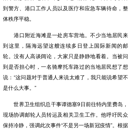
山东
河南
湖北
湖南
到警方、港口工作人员以及医疗和应急车辆待命，整
广东
广西
海南
重庆
体秩序平稳。
四川
贵州
云南
西藏
港口附近海滩是一处房车营地。不少当地居民来
陕西
甘肃
青海
宁夏
到这里，隔海远望这艘连续多日登上国际新闻的邮
新疆
内蒙古
黑龙江
轮。没有人高谈阔论，大家只是静静地看着。当被问
到是否担心时，一名骑摩托车路过的当地居民想了想
多语种频道
说：“这问题对于普通人来说太难了，我只能说希望不
English
Español
Français
عربى
是什么大事。”
Русский язык
日本語
한국어
世界卫生组织总干事谭德塞9日前往特内里费岛，
Deutsch
Português
现场协调邮轮人员转运及相关卫生工作。他呼吁民众
保持冷静，强调此次事件“不是另一场新冠疫情”。根据