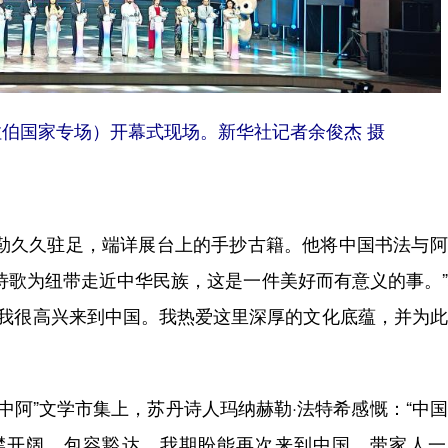
阿拉伯国家专场）开幕式现场。新华社记者余俊杰 摄
久久驻足，端详展台上的手抄古籍。他将中国书法与阿
诗歌为纽带走近中华民族，这是一件美好而有意义的事。
“我很高兴来到中国。我热爱这里深厚的文化底蕴，并为
阿”文学市集上，苏丹诗人玛纳赫勒·法特希感慨：“中
襟开阔、包容豁达，我期盼能再次来到中国，带家人一