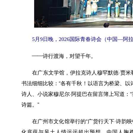
5月9日晚，2026国际青春诗会（中国—
——诗行渡海，对望千年。
在广东文学馆，伊拉克诗人穆罕默德·贾米勒
书法细细比较：“各有千秋！以语言为桥梁、以
诗人、小说家穆尼尔·阿提巴在留言簿上写道：
诗篇。”
在广州市文化馆举行的“广货行天下·诗韵映中
化底蕴与风土人情远远超出预想。中国人胸