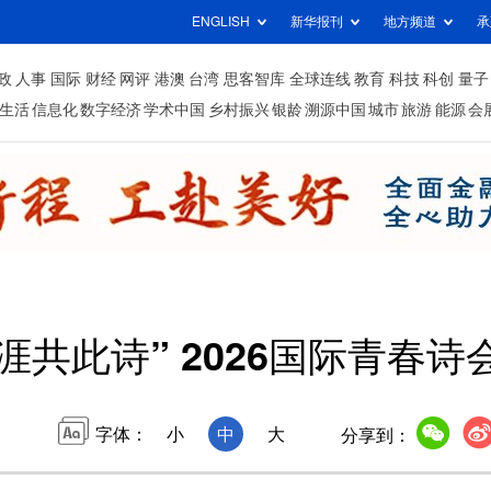
ENGLISH
新华报刊
地方频道
承
政
人事
国际
财经
网评
港澳
台湾
思客智库
全球连线
教育
科技
科创
量子
生活
信息化
数字经济
学术中国
乡村振兴
银龄
溯源中国
城市
旅游
能源
会
涯共此诗” 2026国际青春
字体：
小
中
大
分享到：