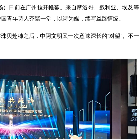
场）日前在广州拉开帷幕。来自摩洛哥、叙利亚、埃及等
中国青年诗人齐聚一堂，以诗为媒，续写丝路情缘。
贝赴穗之后，中阿文明又一次意味深长的“对望”。不一