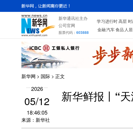
新华通讯社主办
学习进行时
高层
时
公司官网
金融
汽车
食品
人居
股票代码：
603888
新华网
>
国际
> 正文
2026
新华鲜报丨“天
05/12
18:46:05
来源：新华社