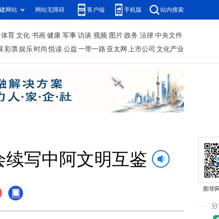
建网站
网站无障碍
客户端
手机版
站内搜索
体育
文化
书画
健康
军事
访谈
视频
图片
政务
法律
中央文件
展
彩票
娱乐
时尚
悦读
公益
一带一路
亚太网
上市公司
文化产业
诗会续写中阿文明互鉴