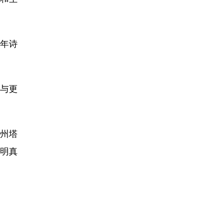
年诗
与更
州塔
明真