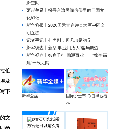
新空间
两岸关系丨
探寻台湾民间信俗里的三国文
化印记
新华鲜报丨2026国际青春诗会续写中阿文
明互鉴
记者手记丨杜尚别，再见却是初见
新华调查丨
新型“职业闭店人”骗局调查
新华视点丨
智启千行 融通百业——“数字福
建”一线见闻
拉伯
”埃及
此写下
国际护士节 你值得被看
新华全媒+
见
国的文
故宫还可以这么看
同参