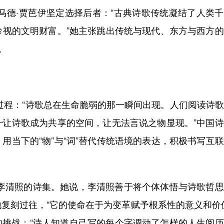
德·贾芭伊坚定选择后者：“古典诗歌传统凝结了人类千
珍视的文明财富。”她主张跳出传统与现代、东方与西方
。
程：“诗歌总在生命脆弱的那一瞬间出现。人们阅读诗歌
—让诗歌成为共享的空间，让无法言说之物显现。”中国
用当下的“物”与“词”替代传统语境的表达，积极书写互
清照的诗集。她说，李清照善于将个体体悟与诗歌哲思
复刻过往，“它的使命在于为变革赋予根系性的意义和价
的挑战：“诗人知道自己写的每个字调动了怎样的人生阅