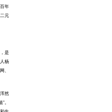
百年
的二元
，是
诗人杨
联网、
浑然
值”。
历和生