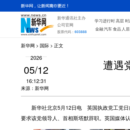
新华通讯社主办
学习进行时
高层
时
公司官网
金融
汽车
食品
人居
股票代码：
603888
新华网
>
国际
> 正文
2026
遭遇
05/12
16:12:31
来源：新华网
新华社北京5月12日电 英国执政党工党日
要求该党领导人、首相斯塔默辞职。英国媒体认