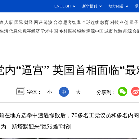
ENGLISH
新华报刊
地方频道
承
政
人事
国际
财经
网评
港澳
台湾
思客智库
全球连线
教育
科技
科创
量子
生活
信息化
数字经济
学术中国
乡村振兴
银龄
溯源中国
城市
旅游
能源
会
党内“逼宫” 英国首相面临“最
字体：
小
中
大
分享到：
前在地方选举中遭遇惨败后，70多名工党议员和多名内
为，斯塔默迎来“最艰难”时刻。