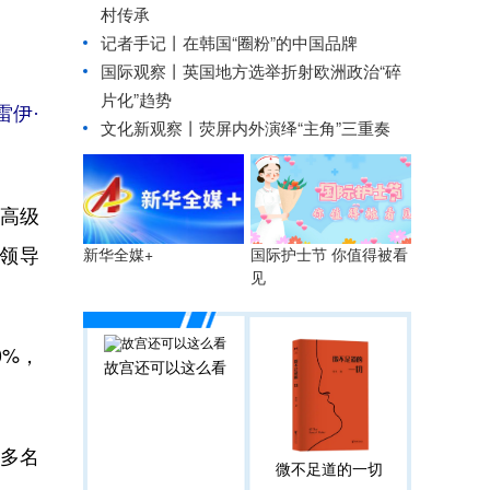
村传承
记者手记丨在韩国“圈粉”的中国品牌
国际观察丨
英国地方选举折射欧洲政治“碎
片化”趋势
伊·
文化新观察丨
荧屏内外演绎“主角”三重奏
府高级
党领导
国际护士节 你值得被看
新华全媒+
见
%，
故宫还可以这么看
多名
微不足道的一切