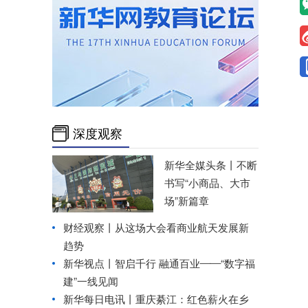
深度观察
新华全媒头条丨
不断
书写“小商品、大市
场”新篇章
财经观察丨
从这场大会看商业航天发展新
趋势
新华视点丨
智启千行 融通百业——“数字福
建”一线见闻
新华每日电讯丨
重庆綦江：红色薪火在乡