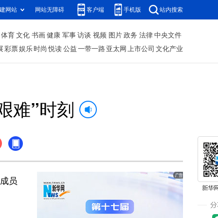
建网站
网站无障碍
客户端
手机版
站内搜索
体育
文化
书画
健康
军事
访谈
视频
图片
政务
法律
中央文件
展
彩票
娱乐
时尚
悦读
公益
一带一路
亚太网
上市公司
文化产业
艰难”时刻
阁成员