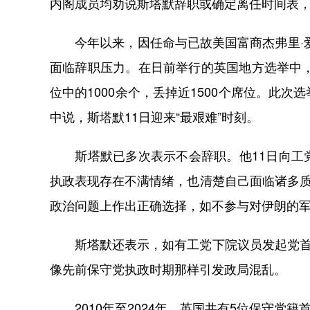
内阁成员均劝说斯塔默辞职或确定离任时间表
今年以来，因任命与已故美国富商杰弗里·爱
面临辞职压力。在日前举行的英国地方选举中，
位中的1000余个，丢掉近1500个席位。此
中说，斯塔默11日迎来“最艰难”时刻。
斯塔默已多次表示不会辞职。他11日向工党
执政表现存在不满情绪，也清楚自己面临诸多质
政治问题上作出正确选择，如不参与对伊朗的
斯塔默还表示，如有工党下院议员发起党首选
像先前保守党执政时期那样引发政局混乱。
2010年至2024年，英国共有5位保守党籍