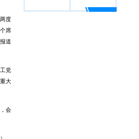
两度
0个席
在报道
工党
在重大
，会
冰）