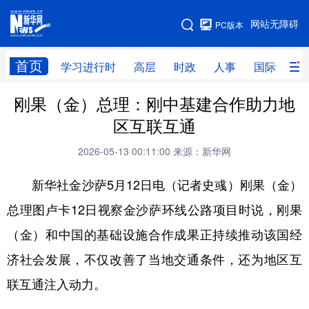
手机版
网站无障碍
PC版本
网站地图
首页
学习进行时
高层
时政
人事
国际
财
刚果（金）总理：刚中基建合作助力地
学习进行时
高层
时政
人事
区互联互通
国际
财经
网评
港澳
2026-05-13 00:11:00
来源：新华网
台湾
思客智库
全球连线
教育
新华社金沙萨5月12日电（记者史彧）刚果（金）
科技
科创
量子
体育
总理图卢卡12日视察金沙萨环线公路项目时说，刚果
文化
书画
健康
军事
（金）和中国的基础设施合作成果正持续推动该国经
访谈
视频
图片
政务
济社会发展，不仅改善了当地交通条件，还为地区互
法律
中央文件
金融
汽车
联互通注入动力。
食品
人居
信息化
数字经济