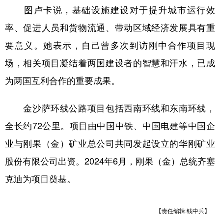
图卢卡说，基础设施建设对于提升城市运行效
学术中国
乡村振兴
银龄
溯源中国
率、促进人员和货物流通、带动区域经济发展具有重
城市
旅游
能源
会展
要意义。她表示，自己曾多次到访刚中合作项目现
彩票
娱乐
时尚
悦读
场，相关项目凝结着两国建设者的智慧和汗水，已成
为两国互利合作的重要成果。
公益
一带一路
亚太网
上市公司
文化产业
金沙萨环线公路项目包括西南环线和东南环线，
全长约72公里。项目由中国中铁、中国电建等中国企
地方频道
业与刚果（金）矿业总公司共同发起设立的华刚矿业
股份有限公司出资。2024年6月，刚果（金）总统齐塞
北京
天津
河北
山西
克迪为项目奠基。
辽宁
吉林
上海
江苏
浙江
安徽
福建
江西
【责任编辑:钱中兵】