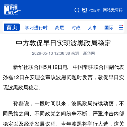
手机版
网站无障碍
PC版本
网站地图
首页
学习进行时
高层
时政
人事
国际
财
中方敦促早日实现波黑政局稳定
学习进行时
高层
时政
人事
2026-05-13 12:38:38
来源：新华网
国际
财经
网评
港澳
新华社联合国5月12日电 中国常驻联合国副代表
台湾
思客智库
全球连线
教育
孙磊12日在安理会审议波黑问题时发言，敦促早日实
科技
科创
量子
体育
现波黑政局稳定。
文化
书画
健康
军事
访谈
视频
图片
政务
孙磊说，一段时间以来，波黑政局持续动荡，不
同民族之间、不同政党之间纷争不断，严重冲击内部
法律
中央文件
金融
汽车
稳定以及经济发展议程。今年波黑将举行大选，这关
食品
人居
信息化
数字经济