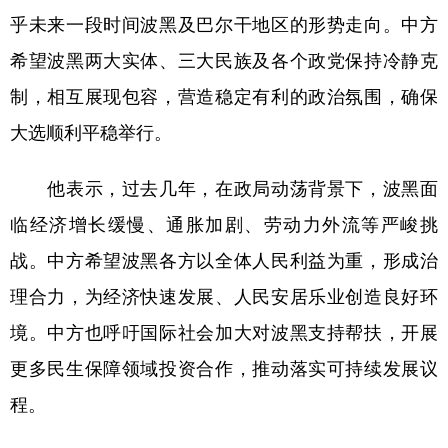
乎未来一段时间波黑及巴尔干地区的形势走向。中方
学术中国
乡村振兴
银龄
溯源中国
希望波黑两大实体、三大民族及各个政党保持冷静克
城市
旅游
能源
会展
制，相互展现包容，营造稳定有利的政治氛围，确保
彩票
娱乐
时尚
悦读
大选顺利平稳举行。
公益
一带一路
亚太网
上市公司
他表示，过去几年，在政局动荡背景下，波黑面
文化产业
临经济增长缓慢、通胀加剧、劳动力外流等严峻挑
战。中方希望波黑各方以全体人民利益为重，形成治
地方频道
理合力，为经济快速发展、人民安居乐业创造良好环
北京
天津
河北
山西
境。中方也呼吁国际社会加大对波黑支持帮扶，开展
更多民生保障领域投资合作，推动落实可持续发展议
辽宁
吉林
上海
江苏
程。
浙江
安徽
福建
江西