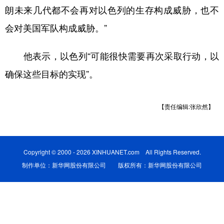
朗未来几代都不会再对以色列的生存构成威胁，也不
学术中国
乡村振兴
银龄
溯源中国
会对美国军队构成威胁。”
城市
旅游
能源
会展
他表示，以色列“可能很快需要再次采取行动，以
彩票
娱乐
时尚
悦读
确保这些目标的实现”。
公益
一带一路
亚太网
上市公司
文化产业
【责任编辑:张欣然】
地方频道
Copyright © 2000 - 2026 XINHUANET.com All Rights Reserved.
北京
天津
河北
山西
制作单位：新华网股份有限公司 版权所有：新华网股份有限公司
辽宁
吉林
上海
江苏
浙江
安徽
福建
江西