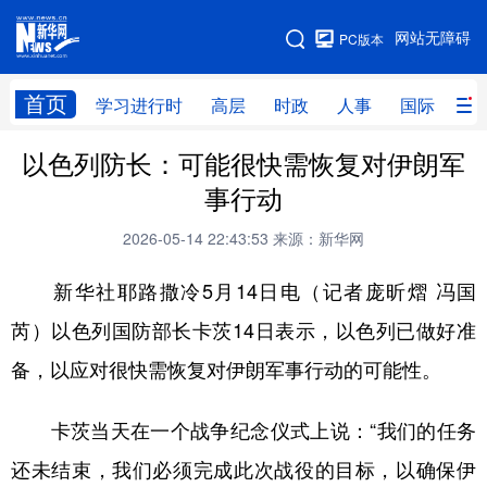
手机版
网站无障碍
PC版本
网站地图
首页
学习进行时
高层
时政
人事
国际
财
以色列防长：可能很快需恢复对伊朗军
学习进行时
高层
时政
人事
事行动
国际
财经
网评
港澳
2026-05-14 22:43:53
来源：新华网
台湾
思客智库
全球连线
教育
新华社耶路撒冷5月14日电（记者庞昕熠 冯国
科技
科创
量子
体育
芮）以色列国防部长卡茨14日表示，以色列已做好准
文化
书画
健康
军事
备，以应对很快需恢复对伊朗军事行动的可能性。
访谈
视频
图片
政务
卡茨当天在一个战争纪念仪式上说：“我们的任务
法律
中央文件
金融
汽车
还未结束，我们必须完成此次战役的目标，以确保伊
食品
人居
信息化
数字经济