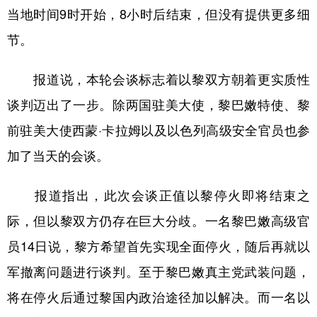
当地时间9时开始，8小时后结束，但没有提供更多细
学术中国
乡村振兴
银龄
溯源中国
节。
城市
旅游
能源
会展
报道说，本轮会谈标志着以黎双方朝着更实质性
彩票
娱乐
时尚
悦读
谈判迈出了一步。除两国驻美大使，黎巴嫩特使、黎
公益
一带一路
亚太网
上市公司
前驻美大使西蒙·卡拉姆以及以色列高级安全官员也参
文化产业
加了当天的会谈。
报道指出，此次会谈正值以黎停火即将结束之
地方频道
际，但以黎双方仍存在巨大分歧。一名黎巴嫩高级官
北京
天津
河北
山西
员14日说，黎方希望首先实现全面停火，随后再就以
辽宁
吉林
上海
江苏
军撤离问题进行谈判。至于黎巴嫩真主党武装问题，
浙江
安徽
福建
江西
将在停火后通过黎国内政治途径加以解决。而一名以