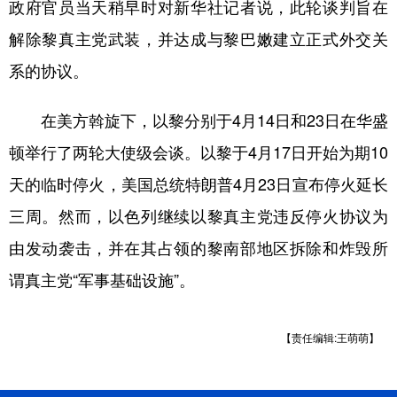
山东
河南
湖北
湖南
政府官员当天稍早时对新华社记者说，此轮谈判旨在
解除黎真主党武装，并达成与黎巴嫩建立正式外交关
广东
广西
海南
重庆
系的协议。
四川
贵州
云南
西藏
陕西
甘肃
青海
宁夏
在美方斡旋下，以黎分别于4月14日和23日在华盛
顿举行了两轮大使级会谈。以黎于4月17日开始为期10
新疆
内蒙古
黑龙江
天的临时停火，美国总统特朗普4月23日宣布停火延长
三周。然而，以色列继续以黎真主党违反停火协议为
多语种频道
由发动袭击，并在其占领的黎南部地区拆除和炸毁所
English
Español
Français
عربى
谓真主党“军事基础设施”。
Русский язык
日本語
한국어
Deutsch
Português
【责任编辑:王萌萌】