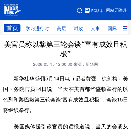
手机版
网站无障碍
PC版本
网站地图
首页
学习进行时
高层
时政
人事
国际
财
美官员称以黎第三轮会谈“富有成效且积
学习进行时
高层
时政
人事
极”
国际
财经
网评
港澳
2026-05-15 12:00:30
来源：新华网
台湾
思客智库
全球连线
教育
新华社华盛顿5月14日电（记者黄强 徐剑梅）美
科技
科创
量子
体育
国国务院官员14日说，当天在美首都华盛顿举行的以
文化
书画
健康
军事
色列和黎巴嫩第三轮会谈“富有成效且积极”，会谈15日
访谈
视频
图片
政务
将继续举行。
法律
中央文件
金融
汽车
美国媒体援引该官员的话报道说，当天的会谈从
食品
人居
信息化
数字经济