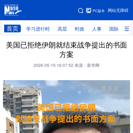
手机版
网站无障碍
PC版本
网站地图
首页
学习进行时
高层
时政
人事
国际
财
美国已拒绝伊朗就结束战争提出的书面
学习进行时
高层
时政
人事
方案
国际
财经
网评
港澳
2026-05-15 16:07:52
来源：新华网
台湾
思客智库
全球连线
教育
科技
科创
量子
体育
文化
书画
健康
军事
访谈
视频
图片
政务
法律
中央文件
金融
汽车
食品
人居
信息化
数字经济