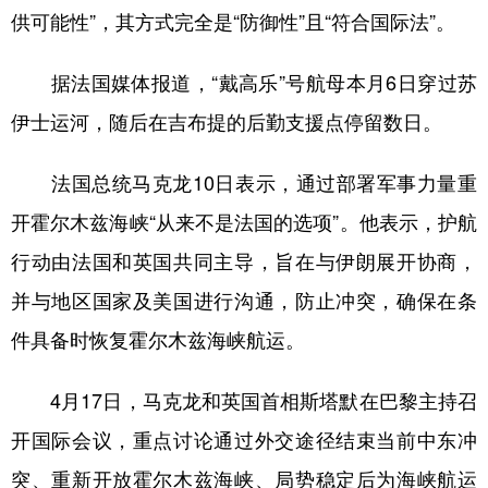
供可能性”，其方式完全是“防御性”且“符合国际法”。
学术中国
乡村振兴
银龄
溯源中国
据法国媒体报道，“戴高乐”号航母本月6日穿过苏
城市
旅游
能源
会展
伊士运河，随后在吉布提的后勤支援点停留数日。
彩票
娱乐
时尚
悦读
公益
一带一路
亚太网
上市公司
法国总统马克龙10日表示，通过部署军事力量重
开霍尔木兹海峡“从来不是法国的选项”。他表示，护航
文化产业
行动由法国和英国共同主导，旨在与伊朗展开协商，
并与地区国家及美国进行沟通，防止冲突，确保在条
地方频道
件具备时恢复霍尔木兹海峡航运。
北京
天津
河北
山西
4月17日，马克龙和英国首相斯塔默在巴黎主持召
辽宁
吉林
上海
江苏
开国际会议，重点讨论通过外交途径结束当前中东冲
浙江
安徽
福建
江西
突、重新开放霍尔木兹海峡、局势稳定后为海峡航运