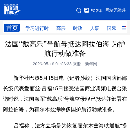
手机版
网站无障碍
PC版本
网站地图
首页
学习进行时
高层
时政
人事
国际
财
法国“戴高乐”号航母抵达阿拉伯海 为护
学习进行时
高层
时政
人事
航行动做准备
国际
财经
网评
港澳
2026-05-16 01:26:38
来源：新华网
台湾
思客智库
全球连线
教育
新华社巴黎5月15日电（记者孙毅）法国国防部部
科技
科创
量子
体育
长级代表爱丽丝·吕福15日接受法国商业调频电视台采
文化
书画
健康
军事
访时说，法国海军“戴高乐”号航空母舰已抵达并部署在
访谈
视频
图片
政务
阿拉伯海，为霍尔木兹海峡多国护航行动做准备。
法律
中央文件
金融
汽车
吕福称，法方立场是为恢复霍尔木兹海峡通航“提
食品
人居
信息化
数字经济