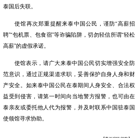
泰国后失联。
学术中国
乡村振兴
银龄
溯源中国
使馆再次郑重提醒来泰中国公民，谨防“高薪招
城市
旅游
能源
会展
聘”“包机票、包食宿”等诈骗陷阱，切勿轻信所谓“轻松
彩票
娱乐
时尚
悦读
高薪”的虚假承诺。
公益
一带一路
亚太网
上市公司
使馆表示，请广大来泰中国公民切实增强安全防
文化产业
范意识，通过正规渠道求职，妥善保护自身人身和财
产安全。如来泰中国公民在泰期间人身安全、合法权
地方频道
益受到侵害，请第一时间向当地警方报警，也可由在
北京
天津
河北
山西
泰亲友或委托他人代为报警，并及时联系中国驻泰国
辽宁
吉林
上海
江苏
使领馆寻求协助。
浙江
安徽
福建
江西