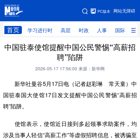
手机版
网站无障碍
PC版本
网站地图
首页
学习进行时
高层
时政
人事
国际
财
中国驻泰使馆提醒中国公民警惕“高薪招
学习进行时
高层
时政
人事
聘”陷阱
国际
财经
网评
港澳
2026-05-17 17:56:00
来源：新华网
台湾
思客智库
全球连线
教育
新华社曼谷5月17日电（记者赵彩琳 常天童）中
科技
科创
量子
体育
国驻泰国大使馆17日发文提醒中国公民警惕“高薪招
文化
书画
健康
军事
聘”陷阱。
访谈
视频
图片
政务
使馆表示，使馆近日接到多起领事求助案件，均
法律
中央文件
金融
汽车
涉及当事人轻信“高薪工作”等虚假招聘信息，被诱骗至
食品
人居
信息化
数字经济