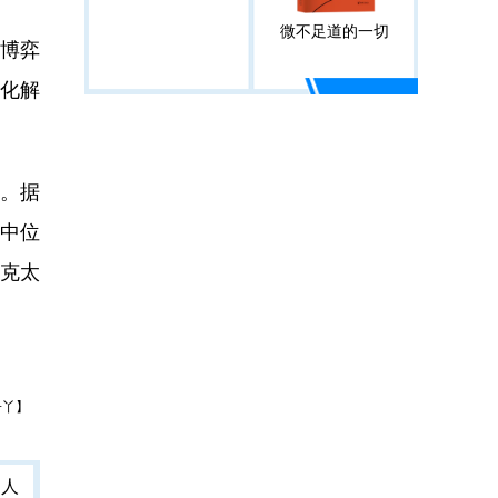
微不足道的一切
经博弈
在化解
。据
其中位
克太
子丫】