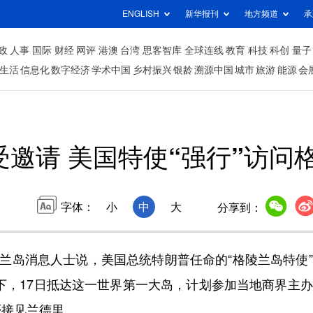
ENGLISH
新华报刊
地方频道
承
政
人事
国际
财经
网评
港澳
台湾
思客智库
全球连线
教育
科技
科创
量子
生活
信息化
数字经济
学术中国
乡村振兴
银龄
溯源中国
城市
旅游
能源
会
受邀请 美国特使“强行”访问
字体：
小
中
大
分享到：
兰岛消息人士说，美国总统特朗普任命的“格陵兰岛特使
下，17日抵达这一世界第一大岛，计划参加当地商界主
否接见兰德里。