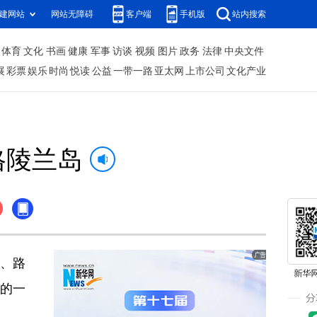
建网站
网站无障碍
客户端
手机版
站内搜索
体育
文化
书画
健康
军事
访谈
视频
图片
政务
法律
中央文件
展
彩票
娱乐
时尚
悦读
公益
一带一路
亚太网
上市公司
文化产业
格陵兰岛
”、路
办的一