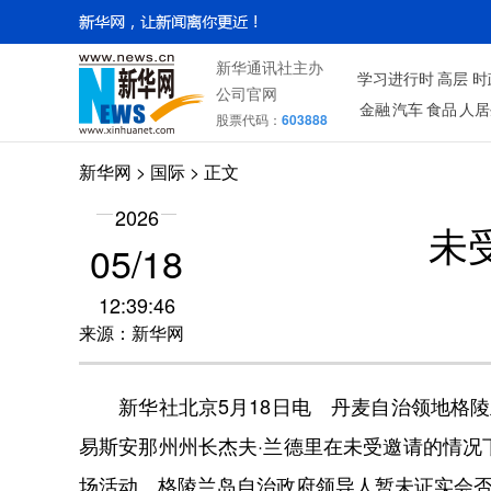
新华通讯社主办
学习进行时
高层
时
公司官网
金融
汽车
食品
人居
股票代码：
603888
新华网
>
国际
> 正文
2026
未
05/18
12:39:46
来源：新华网
新华社北京5月18日电 丹麦自治领地格陵
易斯安那州州长杰夫·兰德里在未受邀请的情况
场活动。格陵兰岛自治政府领导人暂未证实会