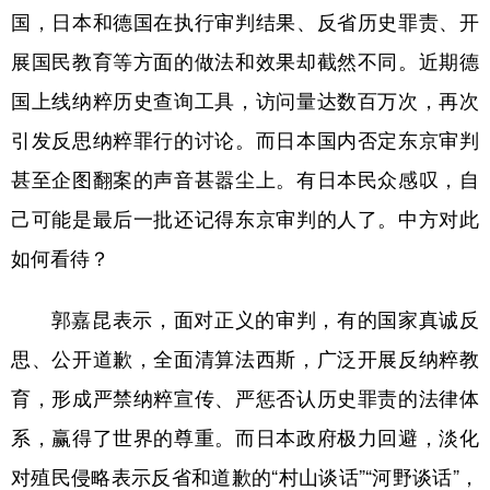
国，日本和德国在执行审判结果、反省历史罪责、开
学术中国
乡村振兴
银龄
溯源中国
展国民教育等方面的做法和效果却截然不同。近期德
城市
旅游
能源
会展
国上线纳粹历史查询工具，访问量达数百万次，再次
彩票
娱乐
时尚
悦读
引发反思纳粹罪行的讨论。而日本国内否定东京审判
甚至企图翻案的声音甚嚣尘上。有日本民众感叹，自
公益
一带一路
亚太网
上市公司
己可能是最后一批还记得东京审判的人了。中方对此
文化产业
如何看待？
地方频道
郭嘉昆表示，面对正义的审判，有的国家真诚反
思、公开道歉，全面清算法西斯，广泛开展反纳粹教
北京
天津
河北
山西
育，形成严禁纳粹宣传、严惩否认历史罪责的法律体
辽宁
吉林
上海
江苏
系，赢得了世界的尊重。而日本政府极力回避，淡化
浙江
安徽
福建
江西
对殖民侵略表示反省和道歉的“村山谈话”“河野谈话”，