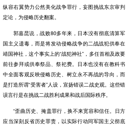
山东
河南
湖北
湖南
纵容右翼势力公然美化战争罪行，妄图挑战东京审判
广东
广西
海南
重庆
定论，为侵略历史翻案。
四川
贵州
云南
西藏
郭嘉昆说，战败80多年来，日本没有彻底清算军
陕西
甘肃
青海
宁夏
国主义遗毒，而是将发动侵略战争的二战战犯供奉在
新疆
内蒙古
黑龙江
靖国神社，这个事实上的“战犯神社”，多任首相及政要
前往参拜或供奉祭品、祭祀费。日本也没有在教科书
多语种频道
中全面客观反映侵略历史、树立永不再战的导向，而
English
Español
Français
عربى
是打造所谓“受害者”人设，宣扬错误二战史观。这些错
误言行是在挑战二战胜利成果和战后国际秩序。
Русский язык
日本語
한국어
Deutsch
Português
“歪曲历史、掩盖罪行，换不来宽容和信任。日方
应当深刻反省历史罪责，以实际行动同军国主义彻底