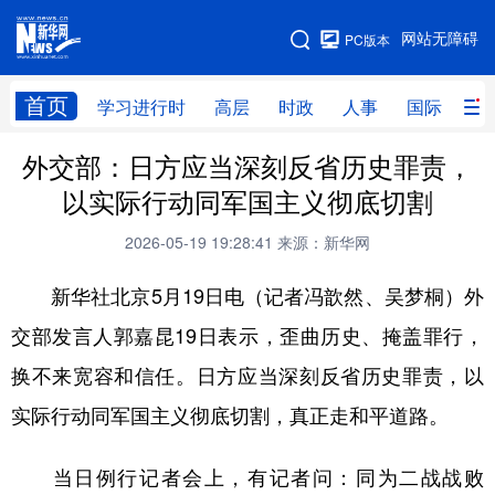
手机版
网站无障碍
PC版本
网站地图
首页
学习进行时
高层
时政
人事
国际
财
外交部：日方应当深刻反省历史罪责，
学习进行时
高层
时政
人事
以实际行动同军国主义彻底切割
国际
财经
网评
港澳
2026-05-19 19:28:41
来源：新华网
台湾
思客智库
全球连线
教育
新华社北京5月19日电（记者冯歆然、吴梦桐）外
科技
科创
量子
体育
交部发言人郭嘉昆19日表示，歪曲历史、掩盖罪行，
文化
书画
健康
军事
换不来宽容和信任。日方应当深刻反省历史罪责，以
访谈
视频
图片
政务
实际行动同军国主义彻底切割，真正走和平道路。
法律
中央文件
金融
汽车
当日例行记者会上，有记者问：同为二战战败
食品
人居
信息化
数字经济