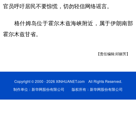
官员呼吁居民不要惊慌，切勿轻信网络谣言。
学术中国
乡村振兴
银龄
溯源中国
格什姆岛位于霍尔木兹海峡附近，属于伊朗南部
城市
旅游
能源
会展
霍尔木兹甘省。
彩票
娱乐
时尚
悦读
公益
一带一路
亚太网
上市公司
【责任编辑:邱丽芳】
文化产业
Copyright © 2000 - 2026 XINHUANET.com All Rights Reserved.
地方频道
制作单位：新华网股份有限公司 版权所有：新华网股份有限公司
北京
天津
河北
山西
辽宁
吉林
上海
江苏
浙江
安徽
福建
江西