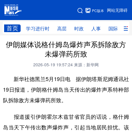
手机版
网站无障碍
PC版本
网站地图
首页
学习进行时
高层
时政
人事
国际
财
伊朗媒体说格什姆岛爆炸声系拆除敌方
学习进行时
高层
时政
人事
未爆弹药所致
国际
财经
网评
港澳
2026-05-19 19:57:24
来源：新华网
台湾
思客智库
全球连线
教育
新华社德黑兰5月19日电 据伊朗塔斯尼姆通讯社
科技
科创
量子
体育
19日报道，伊朗格什姆岛当天传出的爆炸声系特种部
文化
书画
健康
军事
队拆除敌方未爆弹药所致。
访谈
视频
图片
政务
报道援引伊朗霍尔木兹甘省官员的话说，格什姆
法律
中央文件
金融
汽车
岛当天下午传出数声爆炸声，引起当地居民担忧。该
食品
人居
信息化
数字经济