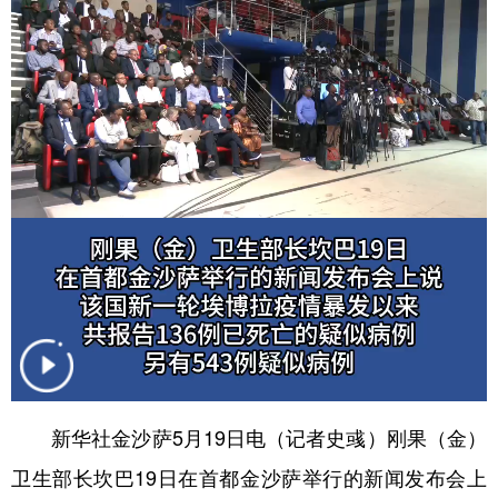
学术中国
乡村振兴
银龄
溯源中国
城市
旅游
能源
会展
彩票
娱乐
时尚
悦读
公益
一带一路
亚太网
上市公司
文化产业
地方频道
北京
天津
河北
山西
辽宁
吉林
上海
江苏
新华社金沙萨5月19日电（记者史彧）刚果（金）
浙江
安徽
福建
江西
卫生部长坎巴19日在首都金沙萨举行的新闻发布会上