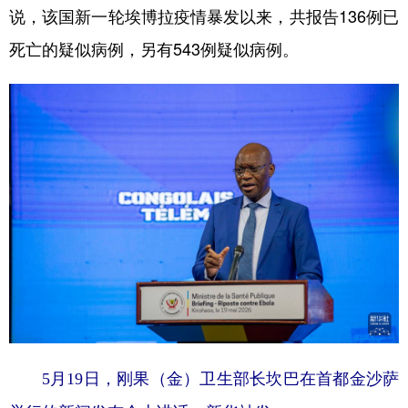
山东
河南
湖北
湖南
说，该国新一轮埃博拉疫情暴发以来，共报告136例已
广东
广西
海南
重庆
死亡的疑似病例，另有543例疑似病例。
四川
贵州
云南
西藏
陕西
甘肃
青海
宁夏
新疆
内蒙古
黑龙江
多语种频道
English
Español
Français
عربى
Русский язык
日本語
한국어
Deutsch
Português
5月19日，刚果（金）卫生部长坎巴在首都金沙萨