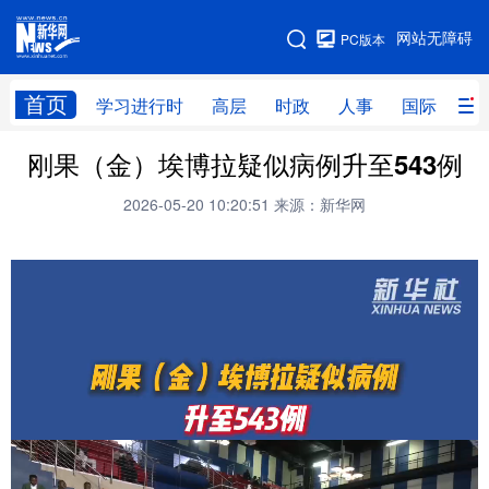
手机版
网站无障碍
PC版本
网站地图
首页
学习进行时
高层
时政
人事
国际
财
刚果（金）埃博拉疑似病例升至543例
学习进行时
高层
时政
人事
2026-05-20 10:20:51
来源：新华网
国际
财经
网评
港澳
台湾
思客智库
全球连线
教育
科技
科创
量子
体育
文化
书画
健康
军事
访谈
视频
图片
政务
法律
中央文件
金融
汽车
食品
人居
信息化
数字经济