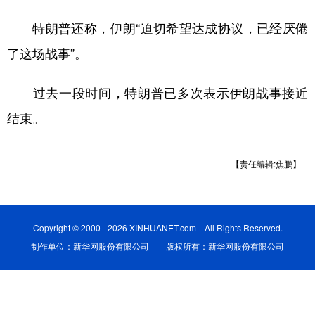
特朗普还称，伊朗“迫切希望达成协议，已经厌倦
学术中国
乡村振兴
银龄
溯源中国
了这场战事”。
城市
旅游
能源
会展
彩票
娱乐
时尚
悦读
过去一段时间，特朗普已多次表示伊朗战事接近
公益
一带一路
亚太网
上市公司
结束。
文化产业
【责任编辑:焦鹏】
地方频道
Copyright © 2000 - 2026 XINHUANET.com All Rights Reserved.
北京
天津
河北
山西
制作单位：新华网股份有限公司 版权所有：新华网股份有限公司
辽宁
吉林
上海
江苏
浙江
安徽
福建
江西