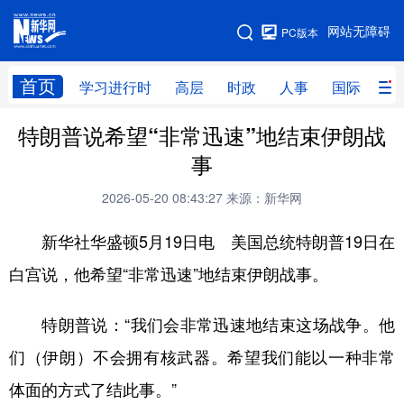
手机版
网站无障碍
PC版本
网站地图
首页
学习进行时
高层
时政
人事
国际
财
特朗普说希望“非常迅速”地结束伊朗战
学习进行时
高层
时政
人事
事
国际
财经
网评
港澳
2026-05-20 08:43:27
来源：新华网
台湾
思客智库
全球连线
教育
新华社华盛顿5月19日电 美国总统特朗普19日在
科技
科创
量子
体育
白宫说，他希望“非常迅速”地结束伊朗战事。
文化
书画
健康
军事
特朗普说：“我们会非常迅速地结束这场战争。他
访谈
视频
图片
政务
们（伊朗）不会拥有核武器。希望我们能以一种非常
法律
中央文件
金融
汽车
体面的方式了结此事。”
食品
人居
信息化
数字经济