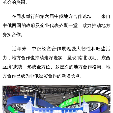
览会的热词。
学术中国
乡村振兴
银龄
溯源中国
在同步举行的第六届中俄地方合作论坛上，来自
城市
旅游
能源
会展
中俄两国的政府及企业代表齐聚一堂，致力推动地方
彩票
娱乐
时尚
悦读
务实合作。
公益
一带一路
亚太网
上市公司
近年来，中俄经贸合作展现强大韧性和旺盛活
文化产业
力，地方合作也持续走深走实，呈现“南北联动、东西
互济”态势，形成全方位、多层次的地方合作格局。地
地方频道
方合作已成为中俄经贸合作的新增长点。
北京
天津
河北
山西
辽宁
吉林
上海
江苏
浙江
安徽
福建
江西