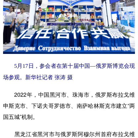
山东
河南
湖北
湖南
广东
广西
海南
重庆
四川
贵州
云南
西藏
陕西
甘肃
青海
宁夏
新疆
内蒙古
黑龙江
5月17日，参会者在第十届中国—俄罗斯博览会现
多语种频道
场参观。新华社记者 张涛 摄
English
Español
Français
عربى
2022年，中国黑河市、珠海市，俄罗斯布拉戈维
Русский язык
日本語
한국어
申斯克市、下诺夫哥罗德市、南萨哈林斯克市建立“两
Deutsch
Português
国五城”机制。
黑龙江省黑河市与俄罗斯阿穆尔州首府布拉戈维