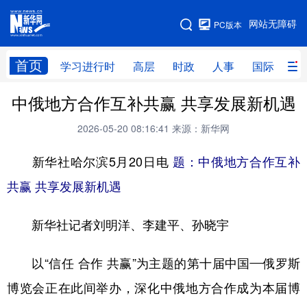
手机版
网站无障碍
PC版本
网站地图
首页
学习进行时
高层
时政
人事
国际
财
中俄地方合作互补共赢 共享发展新机遇
学习进行时
高层
时政
人事
2026-05-20 08:16:41
来源：新华网
国际
财经
网评
港澳
新华社哈尔滨5月20日电
题：中俄地方合作互补
台湾
思客智库
全球连线
教育
共赢 共享发展新机遇
科技
科创
量子
体育
文化
书画
健康
军事
新华社记者刘明洋、李建平、孙晓宇
访谈
视频
图片
政务
以“信任 合作 共赢”为主题的第十届中国—俄罗斯
法律
中央文件
金融
汽车
博览会正在此间举办，深化中俄地方合作成为本届博
食品
人居
信息化
数字经济