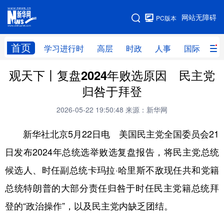
手机版
网站无障碍
PC版本
网站地图
首页
学习进行时
高层
时政
人事
国际
财
观天下丨复盘2024年败选原因 民主党
学习进行时
高层
时政
人事
归咎于拜登
国际
财经
网评
港澳
2026-05-22 19:50:48
来源：新华网
台湾
思客智库
全球连线
教育
新华社北京5月22日电 美国民主党全国委员会21
科技
科创
量子
体育
日发布2024年总统选举败选复盘报告，将民主党总统
文化
书画
健康
军事
候选人、时任副总统卡玛拉·哈里斯不敌现任共和党籍
访谈
视频
图片
政务
总统特朗普的大部分责任归咎于时任民主党籍总统拜
法律
中央文件
金融
汽车
登的“政治操作”，以及民主党内缺乏团结。
食品
人居
信息化
数字经济