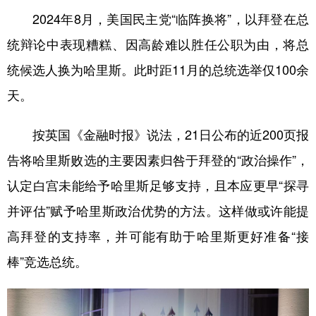
山东
河南
湖北
湖南
2024年8月，美国民主党“临阵换将”，以拜登在总
广东
广西
海南
重庆
统辩论中表现糟糕、因高龄难以胜任公职为由，将总
四川
贵州
云南
西藏
统候选人换为哈里斯。此时距11月的总统选举仅100余
陕西
甘肃
青海
宁夏
天。
新疆
内蒙古
黑龙江
按英国《金融时报》说法，21日公布的近200页报
告将哈里斯败选的主要因素归咎于拜登的“政治操作”，
多语种频道
认定白宫未能给予哈里斯足够支持，且本应更早“探寻
English
Español
Français
عربى
并评估”赋予哈里斯政治优势的方法。这样做或许能提
Русский язык
日本語
한국어
高拜登的支持率，并可能有助于哈里斯更好准备“接
棒”竞选总统。
Deutsch
Português