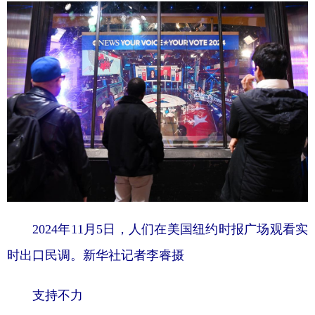
学术中国
乡村振兴
银龄
溯源中国
城市
旅游
能源
会展
彩票
娱乐
时尚
悦读
公益
一带一路
亚太网
上市公司
文化产业
地方频道
2024年11月5日，人们在美国纽约时报广场观看实
北京
天津
河北
山西
时出口民调。新华社记者李睿摄
辽宁
吉林
上海
江苏
浙江
安徽
福建
江西
支持不力