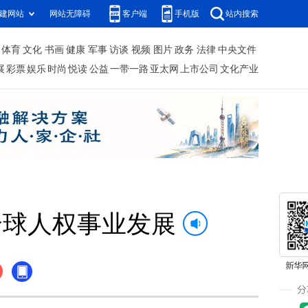
建网站
网站无障碍
客户端
手机版
站内搜索
体育
文化
书画
健康
军事
访谈
视频
图片
政务
法律
中央文件
展
彩票
娱乐
时尚
悦读
公益
一带一路
亚太网
上市公司
文化产业
全球人权事业发展