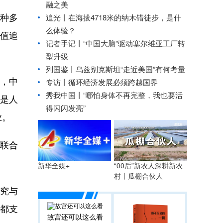
融之美
种多
追光丨
在海拔4718米的纳木错徒步，是什
么体验？
价值追
记者手记丨“中国大脑”驱动塞尔维亚工厂转
型升级
列国鉴丨乌兹别克斯坦“走近美国”有何考量
，中
专访丨循环经济发展必须跨越国界
秀我中国丨
“哪怕身体不再完整，我也要活
是人
得闪闪发亮”
业。
联合
“00后”新农人深耕新农
新华全媒+
村丨瓜棚合伙人
究与
欧都支
故宫还可以这么看