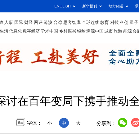
ENGLISH
新华报刊
地方频道
承
政
人事
国际
财经
网评
港澳
台湾
思客智库
全球连线
教育
科技
科创
量子
生活
信息化
数字经济
学术中国
乡村振兴
银龄
溯源中国
城市
旅游
能源
会
探讨在百年变局下携手推动
字体：
小
中
大
分享到：