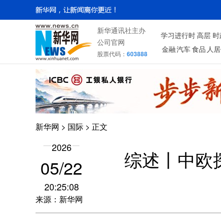
新华通讯社主办
学习进行时
高层
时
公司官网
金融
汽车
食品
人居
股票代码：
603888
新华网
>
国际
> 正文
2026
综述丨中欧
05/22
20:25:08
来源：新华网