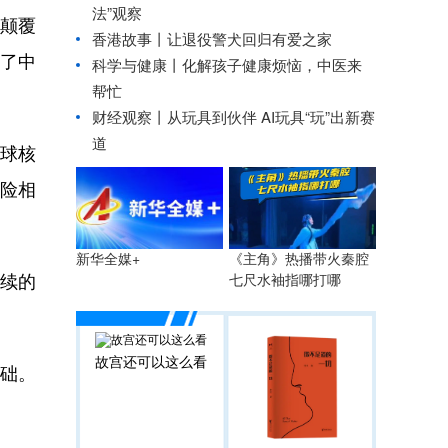
法”观察
机颠覆
香港故事丨
让退役警犬回归有爱之家
了中
科学与健康丨化解孩子健康烦恼，中医来
帮忙
财经观察丨
从玩具到伙伴 AI玩具“玩”出新赛
道
球核
险相
《主角》热播带火秦腔
新华全媒+
续的
七尺水袖指哪打哪
故宫还可以这么看
础。