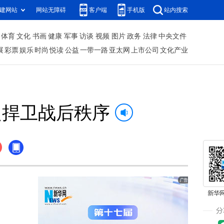
建网站
网站无障碍
客户端
手机版
站内搜索
体育
文化
书画
健康
军事
访谈
视频
图片
政务
法律
中央文件
展
彩票
娱乐
时尚
悦读
公益
一带一路
亚太网
上市公司
文化产业
定捍卫战后秩序