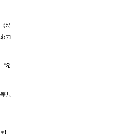
《特
束力
“希
者等共
胡蓉】