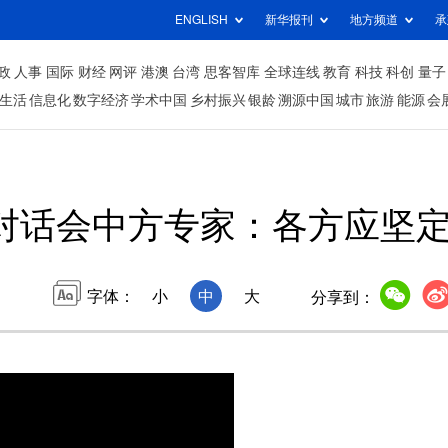
ENGLISH
新华报刊
地方频道
承
政
人事
国际
财经
网评
港澳
台湾
思客智库
全球连线
教育
科技
科创
量子
生活
信息化
数字经济
学术中国
乡村振兴
银龄
溯源中国
城市
旅游
能源
会
对话会中方专家：各方应坚
字体：
小
中
大
分享到：