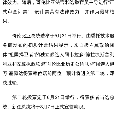
山东
河南
湖北
湖南
律效力。随后，哥伦比亚法官和选举官员主导进行“正
式审查计票”，该计票具有法律效力，并作为最终结
广东
广西
海南
重庆
果。
四川
贵州
云南
西藏
陕西
甘肃
青海
宁夏
哥伦比亚总统选举于5月31日举行。由委托技术服
务商发布的初步计票结果显示，来自极右翼政治团
新疆
内蒙古
黑龙江
体“祖国捍卫者”的独立候选人阿韦拉多·德拉埃斯普列
利亚和左翼执政联盟“哥伦比亚历史公约联盟”候选人伊
多语种频道
万·塞佩达得票率位居前两位，预计将进入第二轮，即
English
Español
Français
عربى
决胜轮。
Русский язык
日本語
한국어
第二轮投票定于6月21日举行，得票多者当选总
Deutsch
Português
统。新任总统将于8月7日正式宣誓就职。