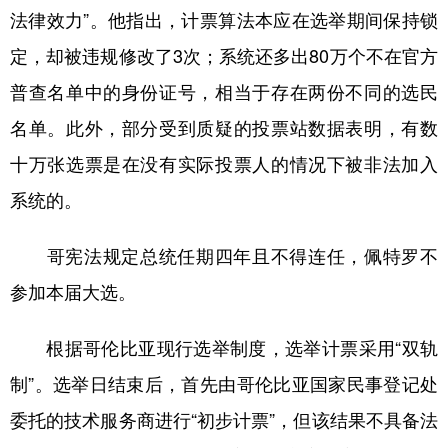
法律效力”。他指出，计票算法本应在选举期间保持锁
学术中国
乡村振兴
银龄
溯源中国
定，却被违规修改了3次；系统还多出80万个不在官方
城市
旅游
能源
会展
普查名单中的身份证号，相当于存在两份不同的选民
彩票
娱乐
时尚
悦读
名单。此外，部分受到质疑的投票站数据表明，有数
十万张选票是在没有实际投票人的情况下被非法加入
公益
一带一路
亚太网
上市公司
系统的。
文化产业
哥宪法规定总统任期四年且不得连任，佩特罗不
地方频道
参加本届大选。
北京
天津
河北
山西
根据哥伦比亚现行选举制度，选举计票采用“双轨
辽宁
吉林
上海
江苏
制”。选举日结束后，首先由哥伦比亚国家民事登记处
浙江
安徽
福建
江西
委托的技术服务商进行“初步计票”，但该结果不具备法