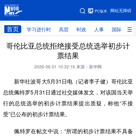
手机版
网站无障碍
PC版本
网站地图
首页
学习进行时
高层
时政
人事
国际
财
哥伦比亚总统拒绝接受总统选举初步计
学习进行时
高层
时政
人事
票结果
国际
财经
网评
港澳
2026-06-01 10:32:16
来源：新华网
台湾
思客智库
全球连线
教育
新华社波哥大5月31日电（记者李子健）哥伦比亚
科技
科创
量子
体育
总统佩特罗5月31日通过社交媒体发文，对该国当天举
文化
书画
健康
军事
行的总统选举的初步计票结果提出质疑，称他“不接
访谈
视频
图片
政务
受”已公布的初步计票结果。
法律
中央文件
金融
汽车
佩特罗在帖文中说：“所谓的初步计票结果不具备
食品
人居
信息化
数字经济