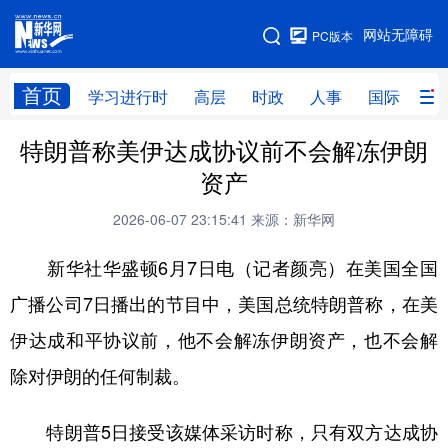
手机版
网站无障碍
PC版本
网站地图
首页
学习进行时
高层
时政
人事
国际
财
特朗普称美伊达成协议前不会解冻伊朗
学习进行时
高层
时政
人事
资产
国际
财经
网评
港澳
2026-06-07 23:15:41
来源：新华网
台湾
思客智库
全球连线
教育
新华社华盛顿6月7日电（记者颜亮）在美国全国
科技
科创
量子
体育
广播公司7日播出的节目中，美国总统特朗普称，在美
文化
书画
健康
军事
伊达成和平协议前，他不会解冻伊朗资产，也不会解
访谈
视频
图片
政务
除对伊朗的任何制裁。
法律
中央文件
金融
汽车
特朗普5日接受该媒体采访时称，只有双方达成协
食品
人居
信息化
数字经济