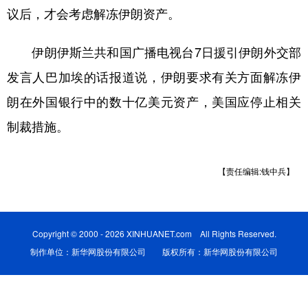
议后，才会考虑解冻伊朗资产。
学术中国
乡村振兴
银龄
溯源中国
伊朗伊斯兰共和国广播电视台7日援引伊朗外交部
城市
旅游
能源
会展
发言人巴加埃的话报道说，伊朗要求有关方面解冻伊
彩票
娱乐
时尚
悦读
朗在外国银行中的数十亿美元资产，美国应停止相关
公益
一带一路
亚太网
上市公司
制裁措施。
文化产业
【责任编辑:钱中兵】
地方频道
北京
天津
河北
山西
Copyright © 2000 - 2026 XINHUANET.com All Rights Reserved.
制作单位：新华网股份有限公司 版权所有：新华网股份有限公司
辽宁
吉林
上海
江苏
浙江
安徽
福建
江西