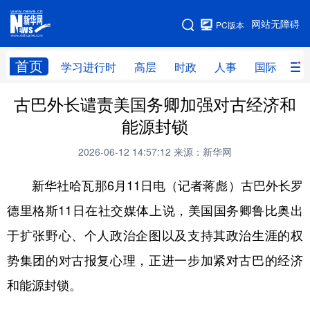
手机版
网站无障碍
PC版本
网站地图
首页
学习进行时
高层
时政
人事
国际
财
古巴外长谴责美国务卿加强对古经济和
学习进行时
高层
时政
人事
能源封锁
国际
财经
网评
港澳
2026-06-12 14:57:12
来源：新华网
台湾
思客智库
全球连线
教育
新华社哈瓦那6月11日电（记者蒋彪）古巴外长罗
科技
科创
量子
体育
德里格斯11日在社交媒体上说，美国国务卿鲁比奥出
文化
书画
健康
军事
于扩张野心、个人政治企图以及支持其政治生涯的权
访谈
视频
图片
政务
势集团的对古报复心理，正进一步加紧对古巴的经济
法律
中央文件
金融
汽车
和能源封锁。
食品
人居
信息化
数字经济