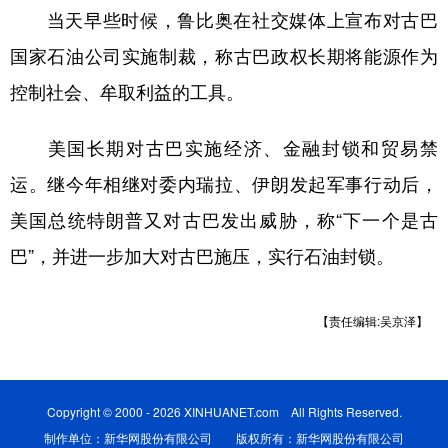
当天早些时候，鲁比奥在社交媒体上宣布对古巴
学术中国
乡村振兴
银龄
溯源中国
国家石油公司实施制裁，称古巴政权长期将能源作为
城市
旅游
能源
会展
控制社会、牟取利益的工具。
彩票
娱乐
时尚
悦读
美国长期对古巴实施经济、金融封锁和贸易禁
公益
一带一路
亚太网
上市公司
运。继今年相继对委内瑞拉、伊朗发起军事行动后，
文化产业
美国总统特朗普又对古巴发出威胁，称“下一个是古
巴”，并进一步加大对古巴施压，实行石油封锁。
地方频道
【责任编辑:吴京泽】
北京
天津
河北
山西
辽宁
吉林
上海
江苏
浙江
安徽
福建
江西
Copyright © 2000 - 2026 XINHUANET.com All Rights Reserved.
制作单位：新华网股份有限公司 版权所有：新华网股份有限公司