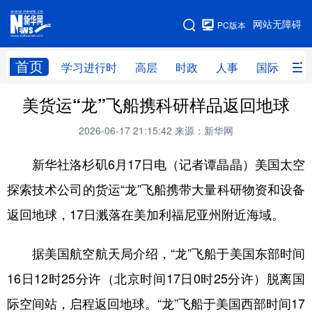
手机版
网站无障碍
PC版本
网站地图
首页
学习进行时
高层
时政
人事
国际
财
美货运“龙”飞船携科研样品返回地球
学习进行时
高层
时政
人事
2026-06-17 21:15:42
来源：新华网
国际
财经
网评
港澳
新华社洛杉矶6月17日电（记者谭晶晶）美国太空
台湾
思客智库
全球连线
教育
探索技术公司的货运“龙”飞船携带大量科研物资和设备
科技
科创
量子
体育
返回地球，17日溅落在美加利福尼亚州附近海域。
文化
书画
健康
军事
访谈
视频
图片
政务
据美国航空航天局介绍，“龙”飞船于美国东部时间
16日12时25分许（北京时间17日0时25分许）脱离国
法律
中央文件
金融
汽车
际空间站，启程返回地球。“龙”飞船于美国西部时间17
食品
人居
信息化
数字经济