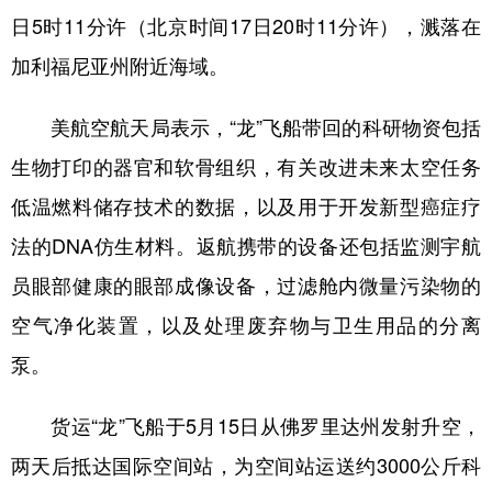
日5时11分许（北京时间17日20时11分许），溅落在
学术中国
乡村振兴
银龄
溯源中国
加利福尼亚州附近海域。
城市
旅游
能源
会展
美航空航天局表示，“龙”飞船带回的科研物资包括
彩票
娱乐
时尚
悦读
生物打印的器官和软骨组织，有关改进未来太空任务
公益
一带一路
亚太网
上市公司
低温燃料储存技术的数据，以及用于开发新型癌症疗
文化产业
法的DNA仿生材料。返航携带的设备还包括监测宇航
员眼部健康的眼部成像设备，过滤舱内微量污染物的
地方频道
空气净化装置，以及处理废弃物与卫生用品的分离
北京
天津
河北
山西
泵。
辽宁
吉林
上海
江苏
货运“龙”飞船于5月15日从佛罗里达州发射升空，
浙江
安徽
福建
江西
两天后抵达国际空间站，为空间站运送约3000公斤科