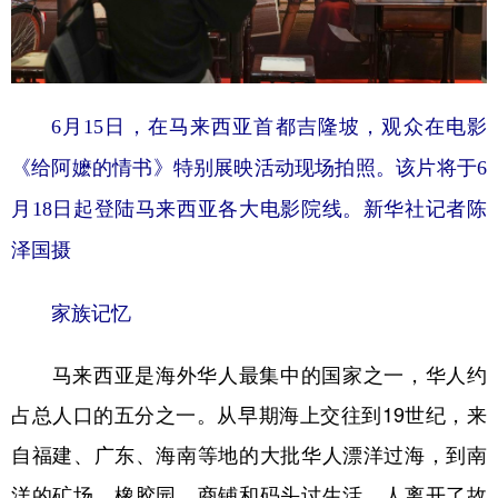
山东
河南
湖北
湖南
广东
广西
海南
重庆
四川
贵州
云南
西藏
6月15日，在马来西亚首都吉隆坡，观众在电影
陕西
甘肃
青海
宁夏
《给阿嬷的情书》特别展映活动现场拍照。该片将于6
新疆
内蒙古
黑龙江
月18日起登陆马来西亚各大电影院线。新华社记者陈
泽国摄
多语种频道
家族记忆
English
Español
Français
عربى
Русский язык
日本語
한국어
马来西亚是海外华人最集中的国家之一，华人约
占总人口的五分之一。从早期海上交往到19世纪，来
Deutsch
Português
自福建、广东、海南等地的大批华人漂洋过海，到南
洋的矿场、橡胶园、商铺和码头讨生活。人离开了故