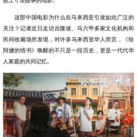
故土守望故事的电影。
学术中国
乡村振兴
银龄
溯源中国
这部中国电影为什么在马来西亚引发如此广泛的
城市
旅游
能源
会展
关注？记者近日走访吉隆坡、马六甲多家文化机构和
彩票
娱乐
时尚
悦读
民间收藏场所发现，对许多马来西亚华人而言，《给
阿嬷的情书》唤醒的不只是一段历史，更是一代代华
公益
一带一路
亚太网
上市公司
人家庭的共同记忆。
文化产业
地方频道
北京
天津
河北
山西
辽宁
吉林
上海
江苏
浙江
安徽
福建
江西