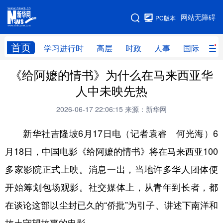
手机版
网站无障碍
PC版本
网站地图
首页
学习进行时
高层
时政
人事
国际
财
《给阿嬷的情书》为什么在马来西亚华
学习进行时
高层
时政
人事
人中未映先热
国际
财经
网评
港澳
2026-06-17 22:06:15
来源：新华网
台湾
思客智库
全球连线
教育
新华社吉隆坡6月17日电（记者袁睿 何光海）6
科技
科创
量子
体育
月18日，中国电影《给阿嬷的情书》将在马来西亚100
文化
书画
健康
军事
多家影院正式上映。消息一出，当地许多华人团体便
访谈
视频
图片
政务
开始筹划包场观影。社交媒体上，从青年到长者，都
法律
中央文件
金融
汽车
在谈论这部以尘封已久的“侨批”为引子、讲述下南洋和
食品
人居
信息化
数字经济