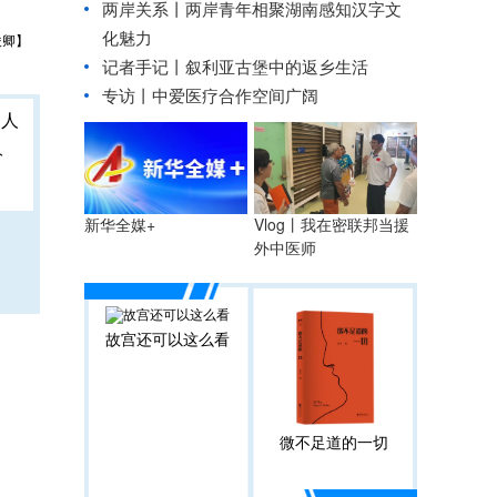
两岸关系丨
两岸青年相聚湖南感知汉字文
化魅力
俊卿】
记者手记丨叙利亚古堡中的返乡生活
专访丨中爱医疗合作空间广阔
人
Vlog丨我在密联邦当援
新华全媒+
外中医师
故宫还可以这么看
微不足道的一切