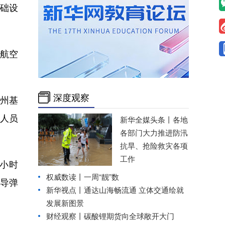
基础设
式航空
深度观察
州基
人员
新华全媒头条丨
各地
各部门大力推进防汛
抗旱、抢险救灾各项
工作
4小时
权威数读丨一周“靓”数
枚导弹
新华视点丨
通达山海畅流通 立体交通绘就
发展新图景
财经观察丨
碳酸锂期货向全球敞开大门