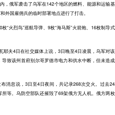
内，俄军袭击了乌军在142个地区的燃料、能源和运输
军和外国雇佣兵的临时部署地点进行了打击。
“火烈鸟”巡航导弹、9枚“海马斯”火箭炮、16枚制导
耶夫4日在社交媒体上说，3日晚至4日凌晨，乌军对该
，导致该州首府别尔哥罗德市电力和供水中断，但未造成
消息说，3日至4日夜间，共记录268次交火。过去2
挥所等。乌防空部队还摧毁了69架俄方无人机。俄方两