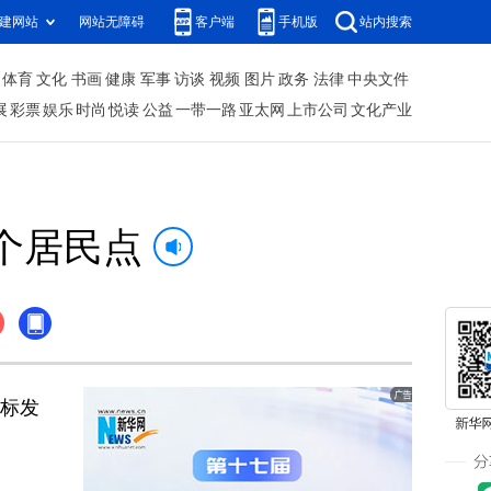
建网站
网站无障碍
客户端
手机版
站内搜索
体育
文化
书画
健康
军事
访谈
视频
图片
政务
法律
中央文件
展
彩票
娱乐
时尚
悦读
公益
一带一路
亚太网
上市公司
文化产业
个居民点
目标发