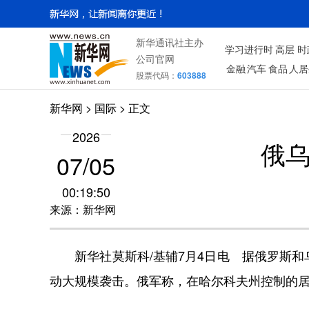
新华通讯社主办
学习进行时
高层
时
公司官网
金融
汽车
食品
人居
股票代码：
603888
新华网
>
国际
> 正文
2026
俄
07/05
00:19:50
来源：新华网
新华社莫斯科/基辅7月4日电 据俄罗斯和
动大规模袭击。俄军称，在哈尔科夫州控制的居