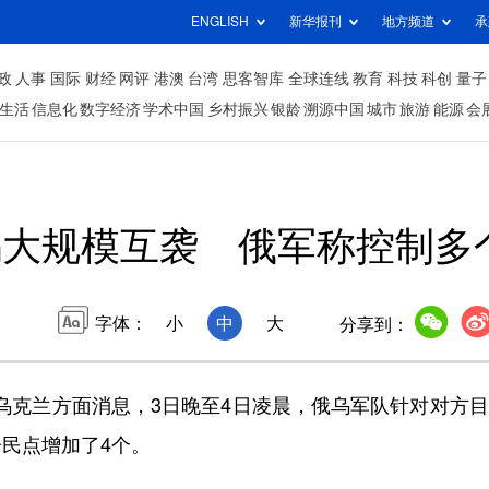
ENGLISH
新华报刊
地方频道
承
政
人事
国际
财经
网评
港澳
台湾
思客智库
全球连线
教育
科技
科创
量子
生活
信息化
数字经济
学术中国
乡村振兴
银龄
溯源中国
城市
旅游
能源
会
乌大规模互袭 俄军称控制多
字体：
小
中
大
分享到：
乌克兰方面消息，3日晚至4日凌晨，俄乌军队针对对方
民点增加了4个。