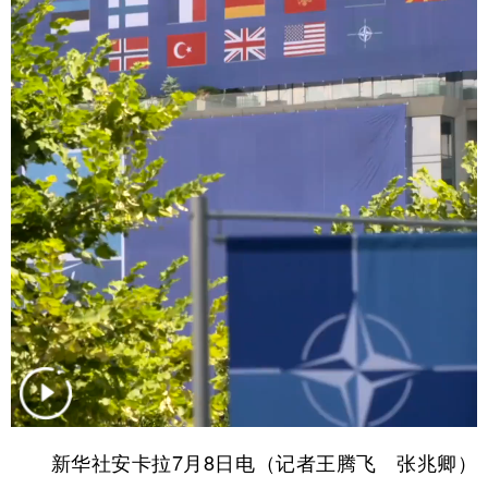
学术中国
乡村振兴
银龄
溯源中国
城市
旅游
能源
会展
彩票
娱乐
时尚
悦读
公益
一带一路
亚太网
上市公司
文化产业
地方频道
北京
天津
河北
山西
辽宁
吉林
上海
江苏
浙江
安徽
福建
江西
新华社安卡拉7月8日电（记者王腾飞 张兆卿）