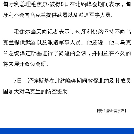
山东
河南
湖北
湖南
匈牙利总理毛焦尔·彼得8日在北约峰会期间表示，匈
广东
广西
海南
重庆
牙利不会向乌克兰提供武器以及派遣军事人员。
四川
贵州
云南
西藏
毛焦尔当天向记者表示，匈牙利仍然坚持不向乌
陕西
甘肃
青海
宁夏
克兰提供武器以及派遣军事人员。他还说，他与乌克
新疆
内蒙古
黑龙江
兰总统泽连斯基进行了简短的会谈，并同意在不久的
将来展开双边会晤。
多语种频道
7日，泽连斯基在北约峰会期间敦促北约及其成员
English
Español
Français
عربى
国加大对乌克兰的防空援助。
Русский язык
日本語
한국어
【责任编辑:吴京泽】
Deutsch
Português