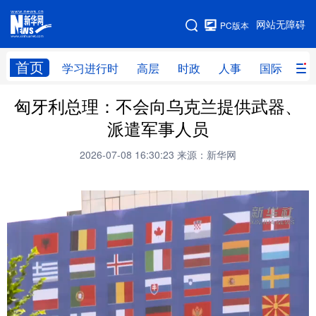
手机版
网站无障碍
PC版本
网站地图
首页
学习进行时
高层
时政
人事
国际
财
匈牙利总理：不会向乌克兰提供武器、
学习进行时
高层
时政
人事
派遣军事人员
国际
财经
网评
港澳
2026-07-08 16:30:23
来源：新华网
台湾
思客智库
全球连线
教育
科技
科创
量子
体育
文化
书画
健康
军事
访谈
视频
图片
政务
法律
中央文件
金融
汽车
食品
人居
信息化
数字经济