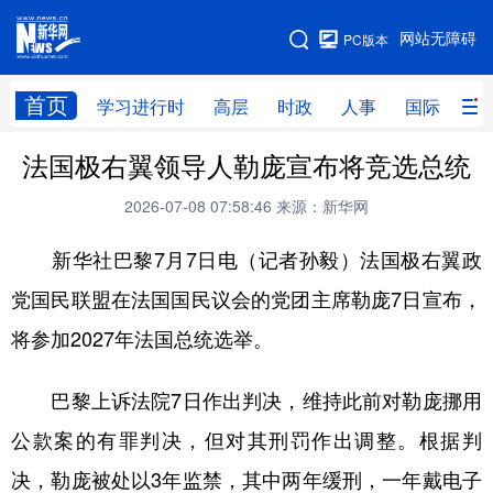
手机版
网站无障碍
PC版本
网站地图
首页
学习进行时
高层
时政
人事
国际
财
法国极右翼领导人勒庞宣布将竞选总统
学习进行时
高层
时政
人事
2026-07-08 07:58:46
来源：新华网
国际
财经
网评
港澳
新华社巴黎7月7日电（记者孙毅）法国极右翼政
台湾
思客智库
全球连线
教育
党国民联盟在法国国民议会的党团主席勒庞7日宣布，
科技
科创
量子
体育
将参加2027年法国总统选举。
文化
书画
健康
军事
访谈
视频
图片
政务
巴黎上诉法院7日作出判决，维持此前对勒庞挪用
公款案的有罪判决，但对其刑罚作出调整。根据判
法律
中央文件
金融
汽车
决，勒庞被处以3年监禁，其中两年缓刑，一年戴电子
食品
人居
信息化
数字经济