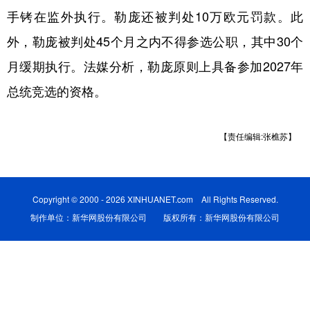
手铐在监外执行。勒庞还被判处10万欧元罚款。此
学术中国
乡村振兴
银龄
溯源中国
外，勒庞被判处45个月之内不得参选公职，其中30个
城市
旅游
能源
会展
月缓期执行。法媒分析，勒庞原则上具备参加2027年
彩票
娱乐
时尚
悦读
总统竞选的资格。
公益
一带一路
亚太网
上市公司
【责任编辑:张樵苏】
文化产业
地方频道
Copyright © 2000 - 2026 XINHUANET.com All Rights Reserved.
制作单位：新华网股份有限公司 版权所有：新华网股份有限公司
北京
天津
河北
山西
辽宁
吉林
上海
江苏
浙江
安徽
福建
江西