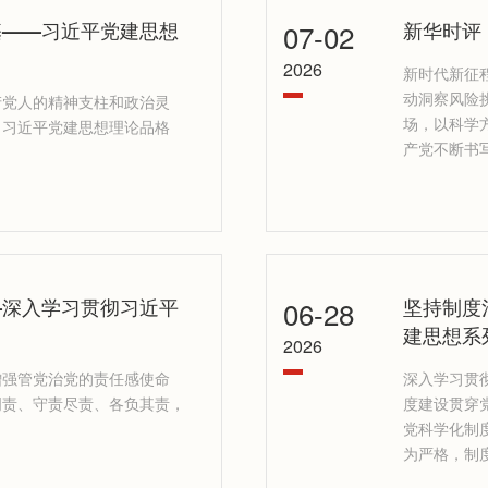
基——习近平党建思想
07-02
新华时评
2026
新时代新征
动洞察风险
产党人的精神支柱和政治灵
场，以科学
。习近平党建思想理论品格
产党不断书
—深入学习贯彻习近平
06-28
坚持制度
建思想系
2026
增强管党治党的责任感使命
深入学习贯
明责、守责尽责、各负其责，
度建设贯穿
党科学化制
为严格，制