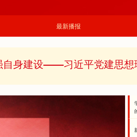
最新播报
强自身建设——习近平党建思想