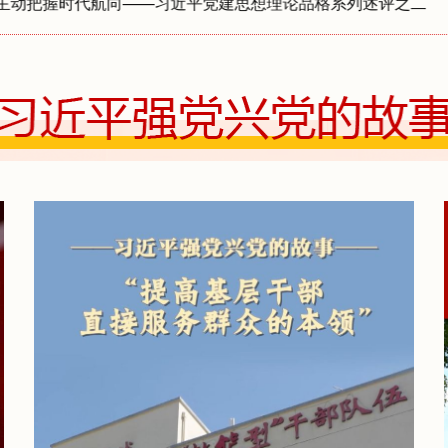
时代航向——习近平党建思想理论品格系列述评之二
《整