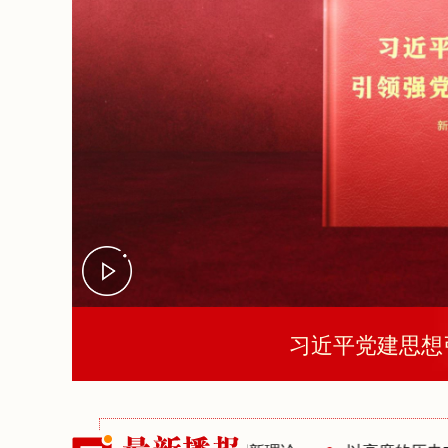
习近平党建思想