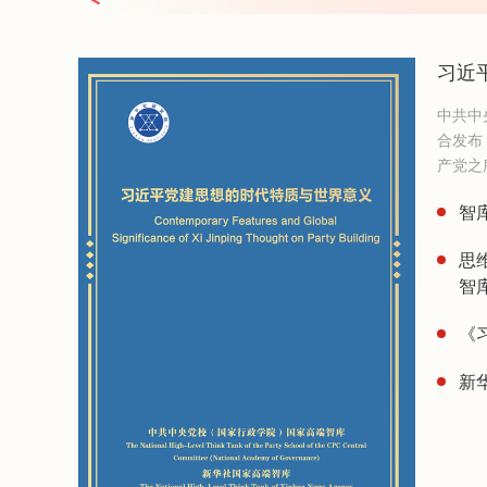
习近
中共中
合发布
产党之
智
思
智
《
新