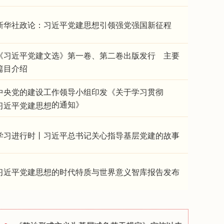
新华社政论：习近平党建思想引领强党强国新征程
《习近平党建文选》第一卷、第二卷出版发行
主要
篇目介绍
中央党的建设工作领导小组印发《关于学习贯彻
的通知》
习近平党建思想
学习进行时丨习近平总书记关心指导基层党建的故事
第一观察丨习近平党建思想指引
习近平党建思想的时代特质与世界意义智库报告发布