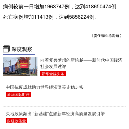
病例较前一日增加1963747例，达到418650474例；
学术中国
乡村振兴
银龄
溯源中国
死亡病例增加11413例，达到5856224例。
城市
旅游
能源
会展
彩票
娱乐
时尚
悦读
【责任编辑:徐海知 】
公益
一带一路
亚太网
上市公司
深度观察
文化产业
向着复兴梦想的新跨越——新时代中国经济
社会发展述评
新华全媒头条
地方频道
中国抗疫成就助力世界经济复苏走稳走实
新华国际时评
北京
天津
河北
山西
辽宁
吉林
上海
江苏
央地政策频出 “新基建”点燃新年经济高质量发展引擎
浙江
安徽
福建
江西
财经政能量