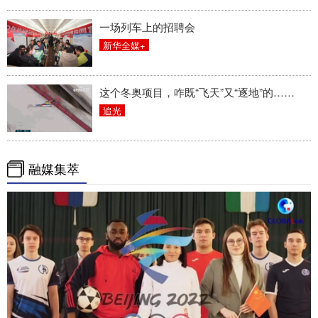
山东
河南
湖北
湖南
一场列车上的招聘会
广东
广西
海南
重庆
新华全媒+
四川
贵州
云南
西藏
这个冬奥项目，咋既“飞天”又“逐地”的……
陕西
甘肃
青海
宁夏
追光
新疆
内蒙古
黑龙江
融媒集萃
多语种频道
English
Español
Français
عربى
Русский язык
日本語
한국어
Deutsch
Português