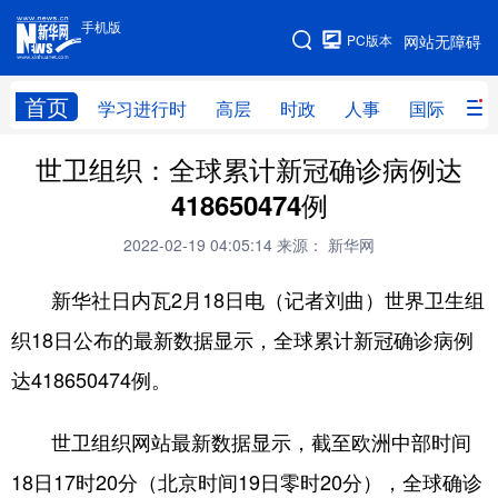
手机版
手机版
PC版本
网站无障碍
网站地图
首页
学习进行时
高层
时政
人事
国际
财
世卫组织：全球累计新冠确诊病例达
学习进行时
高层
时政
人事
418650474例
国际
财经
网评
港澳
2022-02-19 04:05:14
来源： 新华网
台湾
思客智库
全球连线
教育
新华社日内瓦2月18日电（记者刘曲）世界卫生组
科技
科创
量子
体育
织18日公布的最新数据显示，全球累计新冠确诊病例
文化
书画
健康
军事
达418650474例。
访谈
视频
图片
政务
世卫组织网站最新数据显示，截至欧洲中部时间
法律
中央文件
金融
汽车
18日17时20分（北京时间19日零时20分），全球确诊
食品
人居
信息化
数字经济