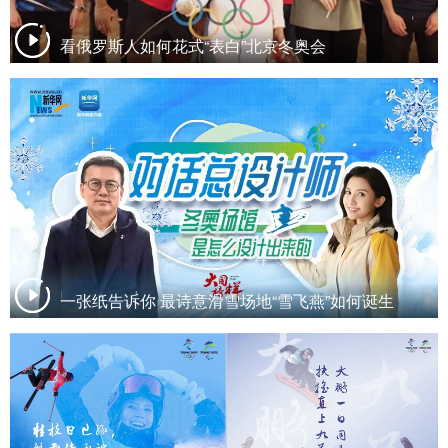
看俄罗斯人如何花式“表白”北京冬奥会
一张纸告诉你 最诗意滑雪场地“雪飞燕”如何诞生