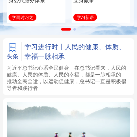
身公共服务体系
立身做事
法律
中央文件
金融
汽车
学而时习之
学习新语
食品
人居
信息化
数字经济
学术中国
乡村振兴
银龄
溯源中国
学习进行时丨人民的健康、体质、
幸福一脉相承
头条
城市
旅游
能源
会展
习近平总书记心系全民健身
在总书记看来，人民的
健康、人民的体质、人民的幸福，都是一脉相承的
彩票
娱乐
时尚
悦读
推动全民全运，以运动促健康，总书记一直是积极倡
导者和践行者
公益
一带一路
亚太网
上市公司
文化产业
地方频道