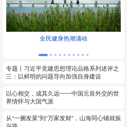
北京
天津
河北
山西
辽宁
吉林
上海
江苏
全民健身热潮涌动
浙江
安徽
福建
江西
山东
河南
湖北
湖南
专题丨
习近平党建思想理论品格系列述评之
广东
广西
海南
重庆
三：以鲜明的问题导向加强自身建设
四川
贵州
云南
西藏
以心相交，成其久远——中国元首外交的世
陕西
甘肃
青海
宁夏
界情怀与大国气派
新疆
内蒙古
黑龙江
从“一捆发菜”到“万家发财”，山海同心铺就振
兴路