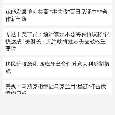
赋能发展推动共赢 “零关税”百日见证中非合
作新气象
专题丨
美官员：预计霍尔木兹海峡协议将“很
快达成”
美财长：此海峡将逐步失去战略重
要性
移民分歧激化 西班牙出台针对意大利反制措
施
美媒：马斯克拒绝让乌克兰用“星链”打击俄
境内目标
直播中