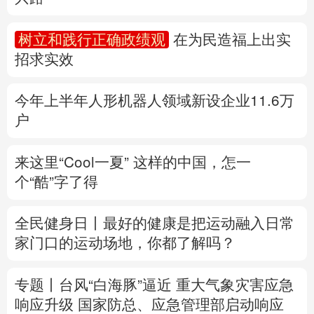
多语种频道
树立和践行正确政绩观
在为民造福上出实
招求实效
English
Español
Français
عربى
Русский язык
日本語
한국어
今年上半年人形机器人领域新设企业11.6万
户
Deutsch
Português
来这里“Cool一夏”
这样的中国，怎一
个“酷”字了得
全民健身日丨
最好的健康是把运动融入日常
家门口的运动场地，你都了解吗？
专题丨
台风“白海豚”逼近 重大气象灾害应急
响应升级
国家防总、应急管理部启动响应