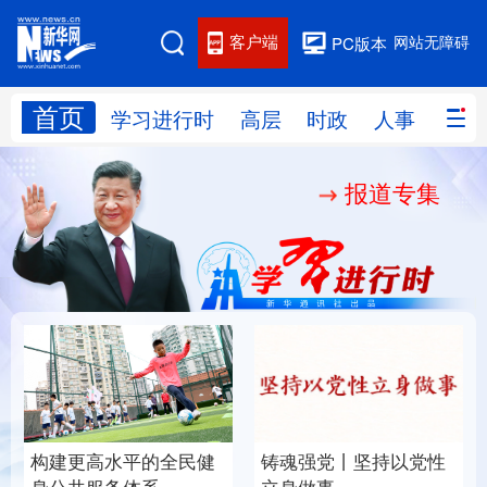
客户端
网站无障碍
PC版本
首页
网站地图
学习进行时
高层
时政
人事
国际
报道专集
学习进行时
高层
时政
人事
国际
财经
网评
港澳
台湾
思客智库
全球连线
教育
科技
科创
量子
体育
文化
书画
健康
军事
构建更高水平的全民健
铸魂强党丨坚持以党性
访谈
视频
图片
政务