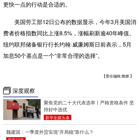
山东
河南
湖北
湖南
更快一点的行动是合适的。
广东
广西
海南
重庆
美国劳工部12日公布的数据显示，今年3月美国消
四川
贵州
云南
西藏
费者价格指数同比上涨8.5%，涨幅刷新逾40年峰值。
陕西
甘肃
青海
宁夏
纽约联邦储备银行行长约翰·威廉姆斯日前表示，5月
加息50个基点是一个“非常合理的选择”。
新疆
内蒙古
黑龙江
【责任编辑:詹婧 】
多语种频道
深度观察
English
Español
Français
عربى
聚焦党的二十大代表选举丨严格资格条件 坚
Русский язык
日本語
한국어
持好中选优
新华全媒头条
Deutsch
Português
魏建国：一季度外贸实现“开局稳”靠什么？
思客问答