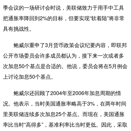
季会议的一场研讨会时说，美联储致力于用手中工具
学术中国
乡村振兴
银龄
溯源中国
把通胀率降回到2%的目标，但要实现“软着陆”将非常
城市
旅游
能源
会展
具有挑战性。
彩票
娱乐
时尚
悦读
鲍威尔重申了3月货币政策会议纪要内容，即联邦
公益
一带一路
亚太网
上市公司
公开市场委员会许多成员都认为，接下来一次或者多
文化产业
次加息50个基点是合适的。他说，委员会将在5月例会
上讨论加息50个基点。
地方频道
鲍威尔还回顾了2004年至2006年加息周期的情
北京
天津
河北
山西
况。他表示，当时美国通胀率略高于3%，在两年时间
辽宁
吉林
上海
江苏
里美联储连续多次加息25个基点。而现在，美国通胀
浙江
安徽
福建
江西
率比当时“高得多”，基准利率比当时更低。因此，采取