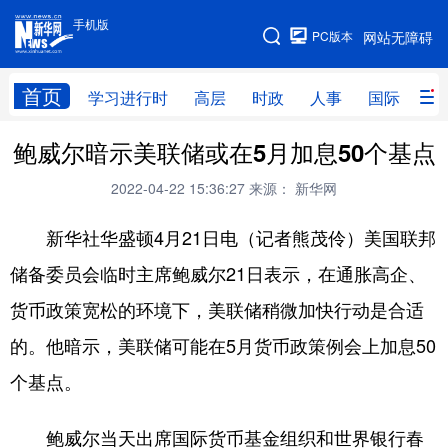
手机版
手机版
PC版本
网站无障碍
网站地图
首页
学习进行时
高层
时政
人事
国际
财
鲍威尔暗示美联储或在5月加息50个基点
学习进行时
高层
时政
人事
2022-04-22 15:36:27
来源： 新华网
国际
财经
网评
港澳
新华社华盛顿4月21日电（记者熊茂伶）美国联邦
台湾
思客智库
全球连线
教育
储备委员会临时主席鲍威尔21日表示，在通胀高企、
科技
科创
量子
体育
货币政策宽松的环境下，美联储稍微加快行动是合适
文化
书画
健康
军事
的。他暗示，美联储可能在5月货币政策例会上加息50
访谈
视频
图片
政务
个基点。
法律
中央文件
金融
汽车
鲍威尔当天出席国际货币基金组织和世界银行春
食品
人居
信息化
数字经济