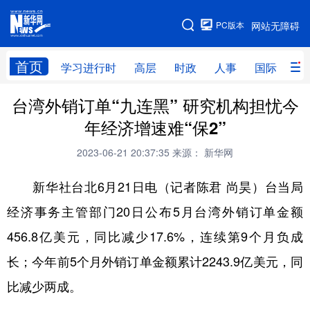
手机版
PC版本
网站无障碍
网站地图
首页
学习进行时
高层
时政
人事
国际
财
台湾外销订单“九连黑” 研究机构担忧今
学习进行时
高层
时政
人事
年经济增速难“保2”
国际
财经
网评
港澳
2023-06-21 20:37:35
来源： 新华网
台湾
思客智库
全球连线
教育
新华社台北6月21日电（记者陈君 尚昊）台当局
科技
科创
量子
体育
经济事务主管部门20日公布5月台湾外销订单金额
文化
书画
健康
军事
456.8亿美元，同比减少17.6%，连续第9个月负成
访谈
视频
图片
政务
长；今年前5个月外销订单金额累计2243.9亿美元，同
法律
中央文件
金融
汽车
比减少两成。
食品
人居
信息化
数字经济