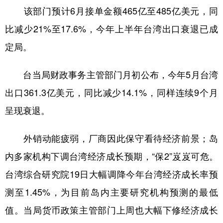
该部门预计6月接单金额465亿至485亿美元，同
学术中国
乡村振兴
银龄
溯源中国
比减少21%至17.6%，今年上半年台湾出口衰退已成
城市
旅游
能源
会展
定局。
彩票
娱乐
时尚
悦读
台当局财政事务主管部门月初公布，今年5月台湾
公益
一带一路
亚太网
上市公司
出口361.3亿美元，同比减少14.1%，同样连续9个月
文化产业
呈现衰退。
外销动能疲弱，厂商因此保守看待经济前景；岛
地方频道
内多家机构下调台湾经济成长预期，“保2”岌岌可危。
北京
天津
河北
山西
台湾综合研究院19日大幅调降今年台湾经济成长率预
辽宁
吉林
上海
江苏
测至1.45%，为目前岛内主要研究机构预测的最低
浙江
安徽
福建
江西
值。当局货币政策主管部门上周也大幅下修经济成长