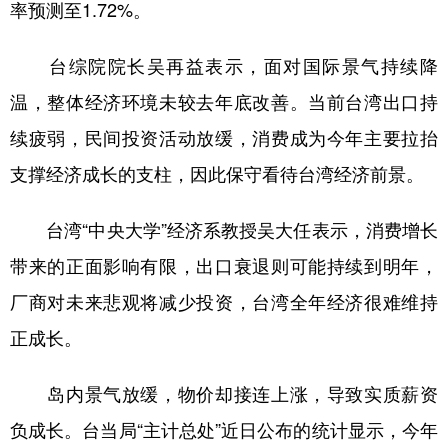
率预测至1.72%。
山东
河南
湖北
湖南
广东
广西
海南
重庆
台综院院长吴再益表示，面对国际景气持续降
四川
贵州
云南
西藏
温，整体经济环境未较去年底改善。当前台湾出口持
陕西
甘肃
青海
宁夏
续疲弱，民间投资活动放缓，消费成为今年主要拉抬
支撑经济成长的支柱，因此保守看待台湾经济前景。
新疆
内蒙古
黑龙江
台湾“中央大学”经济系教授吴大任表示，消费增长
多语种频道
带来的正面影响有限，出口衰退则可能持续到明年，
English
Español
Français
عربى
厂商对未来悲观将减少投资，台湾全年经济很难维持
正成长。
Русский язык
日本語
한국어
Deutsch
Português
岛内景气放缓，物价却接连上涨，导致实质薪资
负成长。台当局“主计总处”近日公布的统计显示，今年